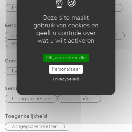
Privé, omheind terrein
Garage
Terras
Deze site maakt
gebruik van cookies en
Betaalmethoden
geeft u controle over
checks
Geld
Vakantiebonnen (ANCV)
wat u wilt activeren
overdracht
OK, accepteer alle
Comfort
Personaliseer
haard
Privacybeleid
Services
Lening van fietsen
Table d'hôtes
Toegankelijkheid
Aangepaste toiletten