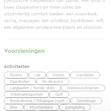
toeristische trekpleisters van Savoie. Hier vindt u
twee slaapkamers en twee suites die
uitzonderlijk comfort bieden, een zwembad,
sauna, massages, een privékok, kooklessen, wifi,
een afgesloten privéparkeerplaats en absolute
rust. Gelegen op 7 minuten van de snelweg A43
en 4 minuten van Chambéry. Kom en ervaar de
charme van deze ongerepte locatie aan het
Voorzieningen
warmste en zuiverste meer van Europa, met
maar liefst zeven stranden...
Activiteiten
Riviere
Lak
Vissen
wandelen
Paardrijden
Ski-de-piste
Langlaufen / Nordic skiën
Sneeuwschoenen
Wildwatersporten
Golf
Boulodrome / Pétanque court
Tennisbaan
Bike
Mountainbike
paragliding