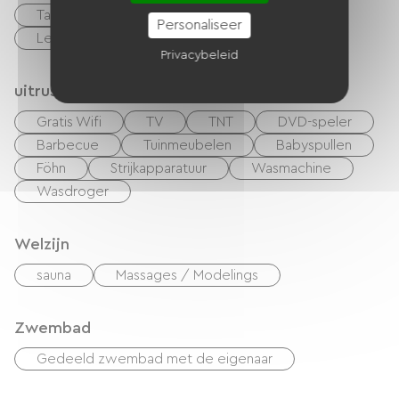
Table d'hôtes
Huisdieren toegelaten
Personaliseer
Lening van fietsen
Privacybeleid
uitrusting
Gratis Wifi
TV
TNT
DVD-speler
Barbecue
Tuinmeubelen
Babyspullen
Föhn
Strijkapparatuur
Wasmachine
Wasdroger
Welzijn
sauna
Massages / Modelings
Zwembad
Gedeeld zwembad met de eigenaar