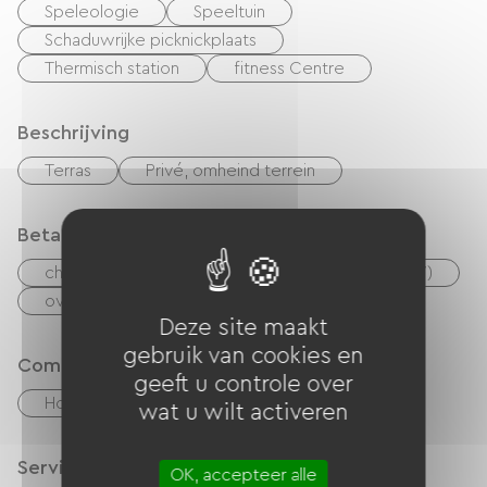
Speleologie
Speeltuin
Schaduwrijke picknickplaats
Thermisch station
fitness Centre
Beschrijving
Terras
Privé, omheind terrein
Betaalmethoden
checks
Geld
Vakantiebonnen (ANCV)
overdracht
Deze site maakt
gebruik van cookies en
Comfort
geeft u controle over
Houtkachel
wat u wilt activeren
Services
OK, accepteer alle