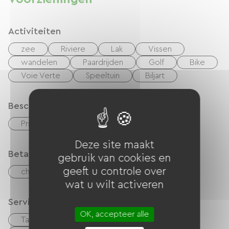
onbeperkte drankjes. Voor uw gemoedsrust zijn
er parkeerplaatsen gereserveerd op het
Activiteiten
afgesloten terrein.
zee
Riviere
Lak
Vissen
wandelen
Paardrijden
Golf
Bike
Voie Verte
Speeltuin
Biljart
Beschrijving
Privé, omheind terrein
Deze site maakt
Betaalmethoden
gebruik van cookies en
geeft u controle over
checks
Geld
overdracht
wat u wilt activeren
Services
OK, accepteer alle
Table d'hôtes
Huisdieren toegelaten