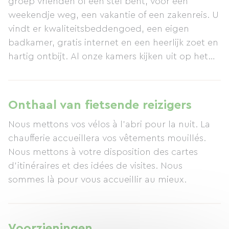
groep vrienden of een stel bent, voor een
weekendje weg, een vakantie of een zakenreis. U
vindt er kwaliteitsbeddengoed, een eigen
badkamer, gratis internet en een heerlijk zoet en
hartig ontbijt. Al onze kamers kijken uit op het
zwembad. Om uw smaakpapillen te verwennen,
is er 's avonds op reservering een smaakvol en
hoogwaardig menu beschikbaar, geïnspireerd
Onthaal van fietsende reizigers
op seizoensproducten. In onze 5000 m² grote,
Nous mettons vos vélos à l'abri pour la nuit. La
bosrijke tuin kunt u genieten van het 12x6 meter
chaufferie accueillera vos vêtements mouillés.
grote zwembad, de infraroodsauna, een
Nous mettons à votre disposition des cartes
tafelvoetbaltafel, een pingpongtafel, een
d'itinéraires et des idées de visites. Nous
trampoline, een jeu de boulesbaan, een
sommes là pour vous accueillir au mieux.
kinderspeelplaats en fietsen. Voor aangename
momenten van ontspanning staat er een lounge
met diverse entertainmentmogelijkheden tot uw
beschikking, waaronder een pooltafel en
Voorzieningen