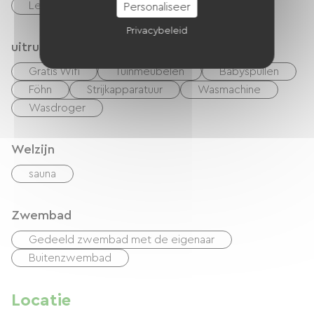
Lening van fietsen
Personaliseer
Privacybeleid
uitrusting
Gratis Wifi
Tuinmeubelen
Babyspullen
Föhn
Strijkapparatuur
Wasmachine
Wasdroger
Welzijn
sauna
Zwembad
Gedeeld zwembad met de eigenaar
Buitenzwembad
Locatie