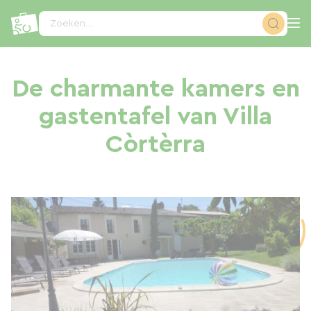
Cookies beheer paneel
Zoeken...
De charmante kamers en
gastentafel van Villa
Còrtèrra