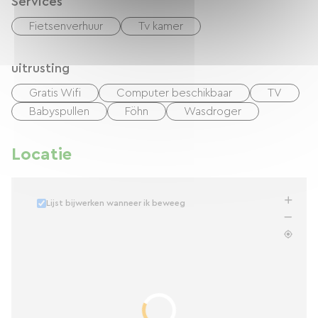
Services
Fietsenverhuur
Tv kamer
uitrusting
Gratis Wifi
Computer beschikbaar
TV
Babyspullen
Föhn
Wasdroger
Locatie
Lijst bijwerken wanneer ik beweeg