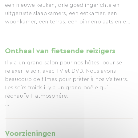
een nieuwe keuken, drie goed ingerichte en
uitgeruste slaapkamers, een eetkamer, een
woonkamer, een terras, een binnenplaats en een
grote tuin. De bed & breakfast is geopend van 1
maart tot en met 31 oktober. Slaapkamer 1: Dit is
een grote slaapkamer op de bovenverdieping
Onthaal van fietsende reizigers
met twee eenpersoonsbedden. Wit meubilair,
Il y a un grand salon pour nos hôtes, pour se
een tweezitsbank van rotan en een fauteuil
relaxer le soir, avec TV et DVD. Nous avons
geven de kamer een luxe en ruimtelijke
beaucoup de filmes pour prèter à nos visiteurs.
uitstraling. Deze kamer heeft drie ramen met
Les soirs froids il y a un grand poêle qui
uitzicht op de tuin en het omliggende
réchauffe l’ atmosphére.
landschap. Thee en koffie worden gratis
aangeboden in de kamer, die is voorzien van een
Nous avons une cabine pour les velos.
douche, wastafel en toilet. (Een kinderbedje is
beschikbaar.) Slaapkamer 2: Deze slaapkamer op
de bovenverdieping heeft een tweepersoonsbed
Voorzieningen