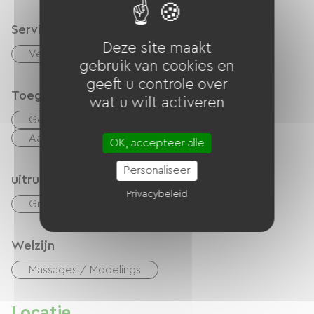
Services
Deze site maakt
Vergaderzaal
gebruik van cookies en
geeft u controle over
Toegankelijkheid
wat u wilt activeren
Geschikte parkeerplaats
Aangepaste toiletten
OK, accepteer alle
Personaliseer
uitrusting
Privacybeleid
Gratis Wifi
Tuinmeubelen
Welzijn
Massages / Modelings
Locatie