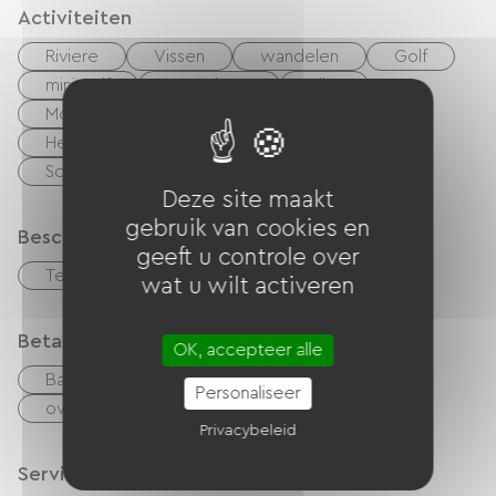
Activiteiten
Riviere
Vissen
wandelen
Golf
mini golf
Tennisbaan
Bike
Mountainbike
Voie Verte
Heteluchtballon
Speeltuin
Schaduwrijke picknickplaats
Deze site maakt
gebruik van cookies en
Beschrijving
geeft u controle over
Terras
Privé, omheind terrein
wat u wilt activeren
Betaalmethoden
OK, accepteer alle
Bankkaart
checks
Geld
Personaliseer
overdracht
Diners Club
Privacybeleid
Services