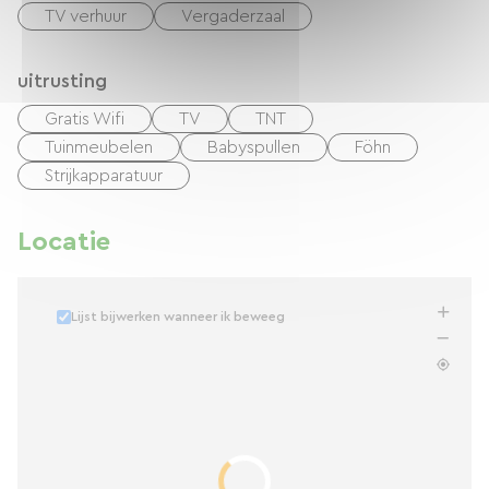
TV verhuur
Vergaderzaal
uitrusting
Gratis Wifi
TV
TNT
Tuinmeubelen
Babyspullen
Föhn
Strijkapparatuur
Locatie
Lijst bijwerken wanneer ik beweeg