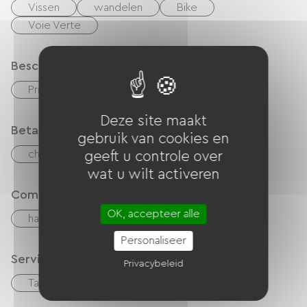
Vissen
wandelen
Bike
Voie Verte
Beschrijving
Privé, omheind terrein
Deze site maakt
Betaalmethoden
gebruik van cookies en
checks
Geld
geeft u controle over
wat u wilt activeren
Comfort
OK, accepteer alle
haard
Houtkachel
Personaliseer
Services
Privacybeleid
Table d'hôtes
Vergaderzaal