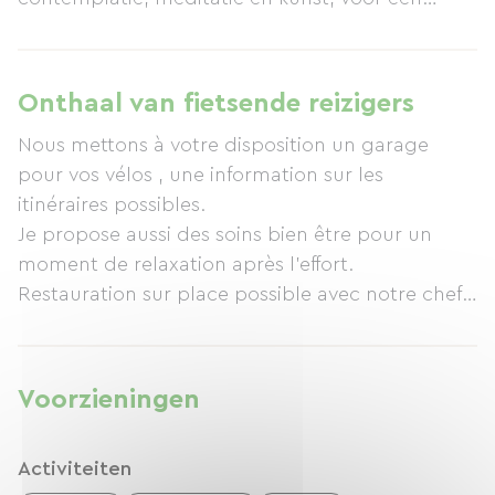
verjongend verblijf. Ema en Pablo heten u van
harte welkom. Pablo, een chef-kok, serveert
verfijnde en heerlijke gerechten (van gezonde
Onthaal van fietsende reizigers
maaltijden met oosterse invloeden tot meer
Nous mettons à votre disposition un garage
traditionele gerechten met een moderne twist).
pour vos vélos , une information sur les
Ema, met haar unieke achtergrond (auteur,
itinéraires possibles.
actrice, boerin, coach voor hoogbegaafden en
Je propose aussi des soins bien être pour un
Reiki-beoefenaar), kan u energieheling, geleide
moment de relaxation après l'effort.
meditatie en coaching aanbieden. Een bijzonder
Restauration sur place possible avec notre chef
verblijf om even te ontsnappen aan de dagelijkse
cuisinier qui se déplace à domicile.
sleur.
Voorzieningen
Activiteiten