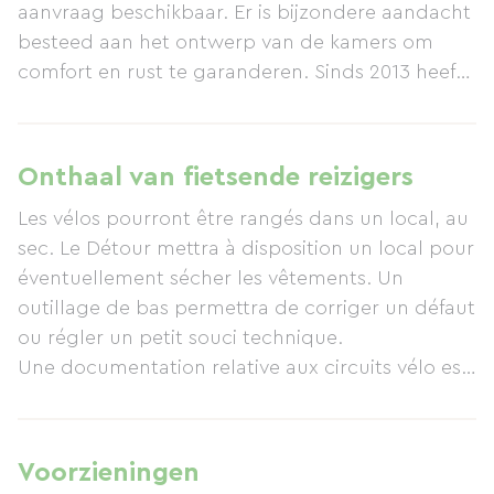
aanvraag beschikbaar. Er is bijzondere aandacht
besteed aan het ontwerp van de kamers om
comfort en rust te garanderen. Sinds 2013 heeft
Le Détour het Franse "Eco-Gîte"-label
(http://www.ecogite.fr, ref. nr. 098011) in Buffard.
Huisdieren zijn welkom na voorafgaande
Onthaal van fietsende reizigers
kennisgeving en alleen in één slaapkamer op de
Les vélos pourront être rangés dans un local, au
begane grond. Bij aankomst, rond 17:00 uur,
sec. Le Détour mettra à disposition un local pour
kunt u uw auto parkeren op een ruime,
éventuellement sécher les vêtements. Un
afgesloten parkeerplaats. Een welkomstdrankje
outillage de bas permettra de corriger un défaut
in de lounge of tuin nodigt u uit om uw
ou régler un petit souci technique.
accommodatie te ontdekken. Dineren in Le
Une documentation relative aux circuits vélo est
Détour is mogelijk met een vast menu, van
disponible ai gîte.
aperitief tot dessert, inclusief koffie en wijn, voor
€ 25 per volwassene. Op andere avonden kunt u
de Auberge de Buffard verkennen, op 5 minuten
Voorzieningen
loopafstand, en vele andere culinaire