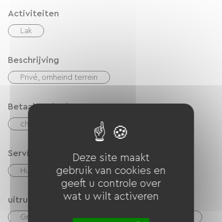
Activiteiten
Lak
Beschrijving
Privé, omheind terrein
Betaalmethoden
checks
Geld
Services
Deze site maakt
gebruik van cookies en
Huisdieren toegelaten
geeft u controle over
wat u wilt activeren
uitrusting
Gratis Wifi
Barbecue
Tuinmeubelen