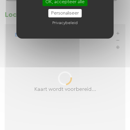
OK, accepteer alle
Personaliseer
Locatie
Privacybeleid
Lijst bijwerken wanneer ik beweeg
Kaart wordt voorbereid...