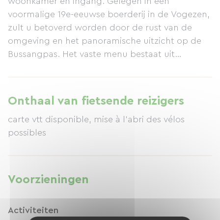
woonkamer en ingang. Gelegen in een
voormalige 19e-eeuwse boerderij in de Vogezen,
zult u betoverd worden door de rust van de
omgeving en het panoramische uitzicht op de
Bussangpas. Het vaste menu bestaat uit
gerechten die voornamelijk bereid zijn met
lokale producten of ingrediënten van onze eigen
boerderij. Het ontbijt wordt geserveerd in onze
Onthaal van fietsende reizigers
eetkamer, met uitzicht op onze majestueuze
carte vtt disponible, mise à l'abri des vélos
granieten open haard. Alles hier is erop gericht
possibles
u de stress van het dagelijks leven te laten
vergeten en nodigt u uit om te ontspannen en
tot rust te komen.
Voorzieningen
Activiteiten