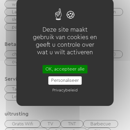
wandelen
Ski-de-piste
Langlaufen / Nordic skiën
Sneeuwschoenen
slee
Mountainbike
Voie Verte
paragliding
Deze site maakt
gebruik van cookies en
Betaalmethoden
geeft u controle over
wat u wilt activeren
checks
Geld
Vakantiebonnen (ANCV)
overdracht
OK, accepteer alle
Services
Personaliseer
Table d'hôtes
Huisdieren toegelaten
Privacybeleid
Lening van fietsen
uitrusting
Gratis Wifi
TV
TNT
Barbecue