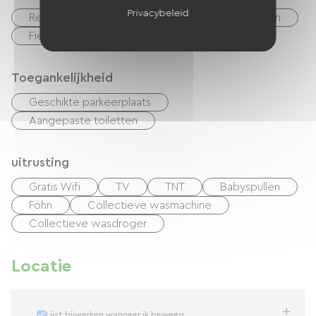
Privacybeleid
Restaurant
Bar
Huisdieren toegelaten
Fietsenverhuur
Vergaderzaal
Toegankelijkheid
Geschikte parkeerplaats
Aangepaste toiletten
uitrusting
Gratis Wifi
TV
TNT
Babyspullen
Föhn
Collectieve wasmachine
Collectieve wasdroger
Locatie
Lijst bijwerken wanneer ik beweeg