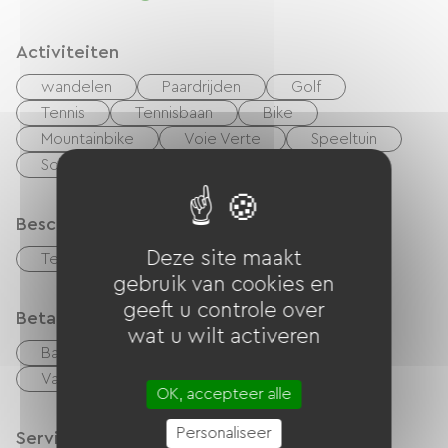
Activiteiten
wandelen
Paardrijden
Golf
Tennis
Tennisbaan
Bike
Mountainbike
Voie Verte
Speeltuin
Schaduwrijke picknickplaats
Beschrijving
Deze site maakt
Terras
gebruik van cookies en
geeft u controle over
Betaalmethoden
wat u wilt activeren
Bankkaart
checks
Geld
Vakantiebonnen (ANCV)
overdracht
OK, accepteer alle
Personaliseer
Services