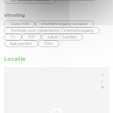
Aangepaste toiletten
uitrusting
Gratis Wifi
Internettoegang via kabel
Terminals voor cyberruimte / internettoegang
TV
TNT
Kabel / Satelliet
Babyspullen
Föhn
Locatie