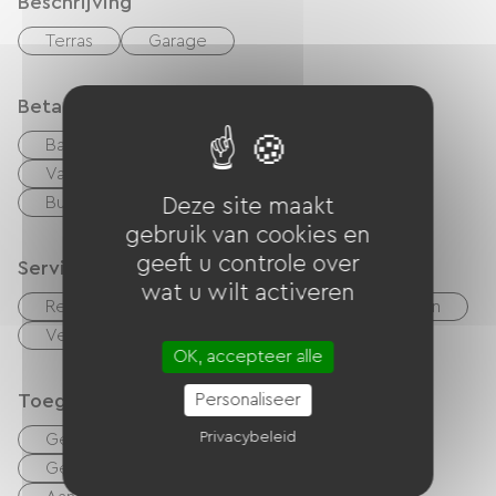
Beschrijving
Terras
Garage
Betaalmethoden
Bankkaart
checks
Geld
Vakantiebonnen (ANCV)
overdracht
Buitenlandse valuta
Deze site maakt
gebruik van cookies en
geeft u controle over
Services
wat u wilt activeren
Restaurant
Bar
Huisdieren toegelaten
Vergaderzaal
OK, accepteer alle
Personaliseer
Toegankelijkheid
Privacybeleid
Geschikte accommodatie
Geschikte parkeerplaats