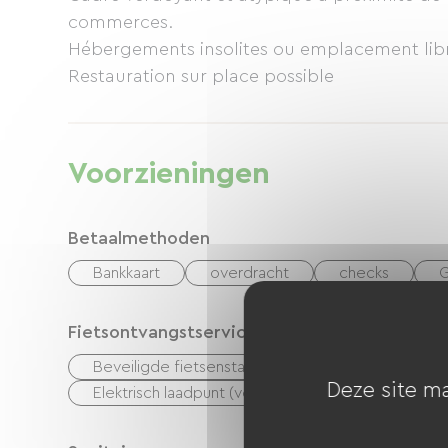
commerces.
Hébergements insolites ou emplacement libr
Restauration sur place possible
Voorzieningen
Betaalmethoden
Bankkaart
overdracht
checks
G
Fietsontvangstservice
Beveiligde fietsenstalling
Apparatuur voor 
Deze site ma
Elektrisch laadpunt (voor e-bike-accu's, gps-appar