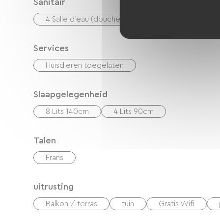
Sanitair
4 Salle d'eau (douche)
Services
Huisdieren toegelaten
Slaapgelegenheid
8 Lits 140cm
4 Lits 90cm
Talen
Frans
uitrusting
Balkon / terras
tuin
Gratis Wifi