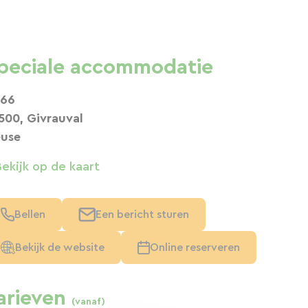
peciale accommodatie
66
500, Givrauval
use
Bekijk op de kaart
Bellen
Een bericht sturen
Bekijk de website
Online reserveren
arieven
(vanaf)