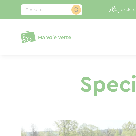
Cookies beheer paneel
Zoeken...
Lokale 
Spec