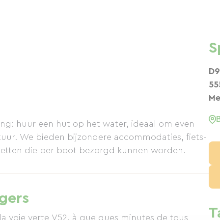
S
D9
55
Me
ing: huur een hut op het water, ideaal om even
tuur. We bieden bijzondere accommodaties, fiets-
kketten die per boot bezorgd kunnen worden.
igers
T
la voie verte V52, à quelques minutes de tous