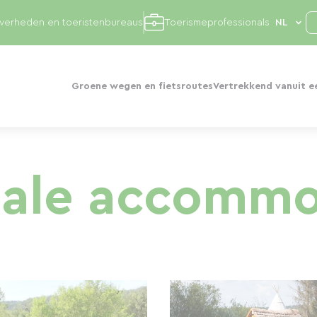
overheden en toeristenbureaus
Toerismeprofessionals
Groene wegen en fietsroutes
Vertrekkend vanuit e
iale accommo