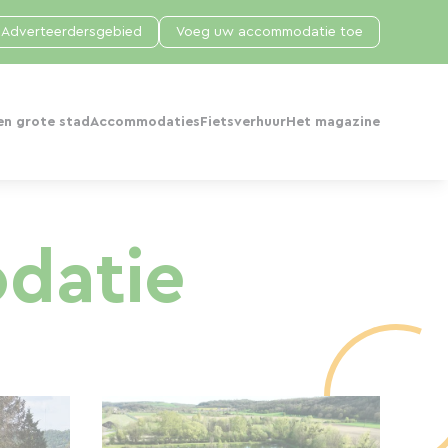
Adverteerdersgebied
Voeg uw accommodatie toe
en grote stad
Accommodaties
Fietsverhuur
Het magazine
datie