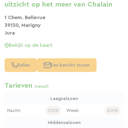
uitzicht op het meer van Chalain
1 Chem. Bellevue
39130, Marigny
Jura
Bekijk op de kaart
Bellen
Een bericht sturen
Tarieven
(vanaf)
Laagseizoen
Nacht:
230€
Week:
600€
Middenseizoen