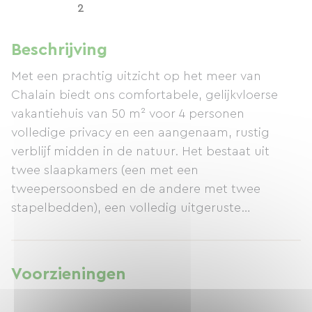
2
Beschrijving
Met een prachtig uitzicht op het meer van
Chalain biedt ons comfortabele, gelijkvloerse
vakantiehuis van 50 m² voor 4 personen
volledige privacy en een aangenaam, rustig
verblijf midden in de natuur. Het bestaat uit
twee slaapkamers (een met een
tweepersoonsbed en de andere met twee
stapelbedden), een volledig uitgeruste
keuken/woonkamer, een badkamer, een terras,
een tuin en een garage. Gelegen aan de rand
van een wandel- en mountainbikepad dat direct
Voorzieningen
naar het meer leidt en mogelijkheden biedt om
te zwemmen, waterfietsen, vissen en meer, ligt