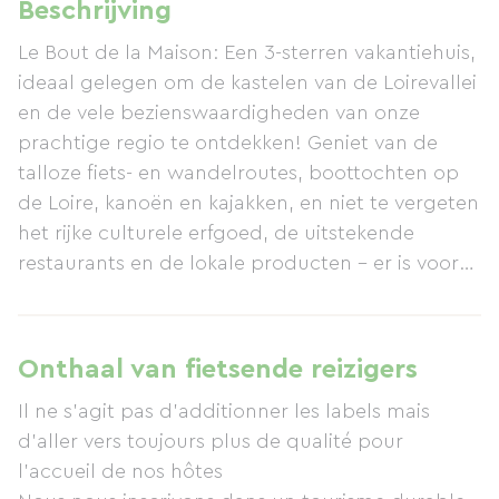
Beschrijving
Le Bout de la Maison: Een 3-sterren vakantiehuis,
ideaal gelegen om de kastelen van de Loirevallei
en de vele bezienswaardigheden van onze
prachtige regio te ontdekken! Geniet van de
talloze fiets- en wandelroutes, boottochten op
de Loire, kanoën en kajakken, en niet te vergeten
het rijke culturele erfgoed, de uitstekende
restaurants en de lokale producten – er is voor
ieder wat wils! De accommodatie beschikt over
drie slaapkamers (waarvan één toegankelijk is
voor mensen met een beperkte mobiliteit) en
Onthaal van fietsende reizigers
een woonkamer met een volledig uitgeruste
Il ne s'agit pas d'additionner les labels mais
keuken. Elke slaapkamer heeft een eigen
d'aller vers toujours plus de qualité pour
badkamer met douche en toilet. Tot de
l'accueil de nos hôtes
voorzieningen behoren een eigen binnenplaats,