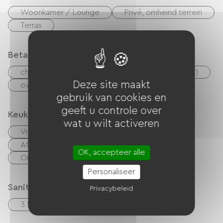
Woonkamer / Lounge
Privé, omheind terrein
Terras
Betaalmethoden
checks
Geld
Vakantiebonnen (ANCV)
Deze site maakt
overdracht
gebruik van cookies en
geeft u controle over
Keuken
wat u wilt activeren
Vriezer
Afwasmachine
Koelkast
Afzuigkap
Vier
Magnetron
OK, accepteer alle
Onafhankelijke keuken
Personaliseer
Sanitair
Privacybeleid
3 Salle d'eau (douche)