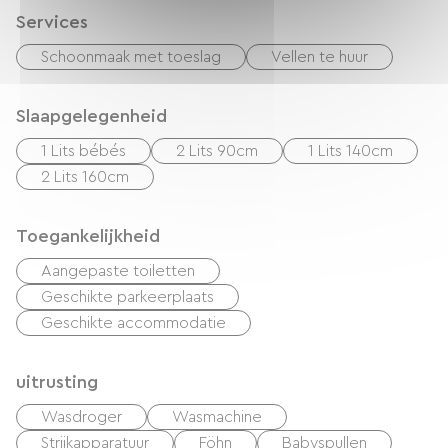
Services
Schoonmaak met toeslag
Vellen te huur
Slaapgelegenheid
1 Lits bébés
2 Lits 90cm
1 Lits 140cm
2 Lits 160cm
Toegankelijkheid
Aangepaste toiletten
Geschikte parkeerplaats
Geschikte accommodatie
uitrusting
Wasdroger
Wasmachine
Strijkapparatuur
Föhn
Babyspullen