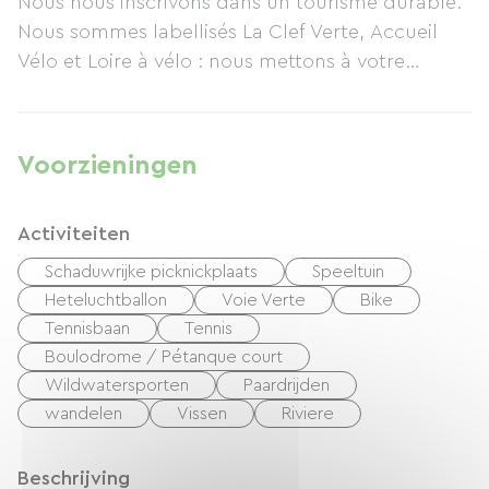
Nous nous inscrivons dans un tourisme durable.
een pingpongtafel, een schommel en glijbaan,
Nous sommes labellisés La Clef Verte, Accueil
aangelegde tuinen en terrassen, en toegang tot
Vélo et Loire à vélo : nous mettons à votre
een jeu de boulesbaan. De accommodatie
disposition des cartes et informations
bevindt zich aan het einde van ons huis met een
touristiques, garage vélos
aparte ingang. Parkeergelegenheid is
Meublé de Tourisme classé 3*
beschikbaar.
Voorzieningen
Activiteiten
Schaduwrijke picknickplaats
Speeltuin
Heteluchtballon
Voie Verte
Bike
Tennisbaan
Tennis
Boulodrome / Pétanque court
Wildwatersporten
Paardrijden
wandelen
Vissen
Riviere
Beschrijving