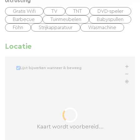
uitrusting
Gratis Wifi
TV
TNT
DVD-speler
Barbecue
Tuinmeubelen
Babyspullen
Föhn
Strijkapparatuur
Wasmachine
Locatie
Lijst bijwerken wanneer ik beweeg
Kaart wordt voorbereid...