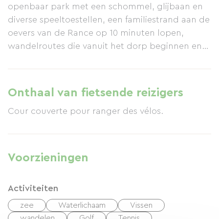
openbaar park met een schommel, glijbaan en
diverse speeltoestellen, een familiestrand aan de
oevers van de Rance op 10 minuten lopen,
wandelroutes die vanuit het dorp beginnen en
uitzicht bieden op de Rance... Talrijke
toeristische attracties in de buurt: Mont Saint-
Michel, middeleeuws Dinan, Saint-Malo (de
Onthaal van fietsende reizigers
kapersstad), Cap Fréhel, Saint-Suliac (een van de
Cour couverte pour ranger des vélos.
mooiste dorpen van Frankrijk)... Begane grond:
grote woonkamer met open haard, goed
uitgeruste keuken (vaatwasser, wasmachine,
koelkast met vriezer, oven, magnetron,
Voorzieningen
kookplaat met 2 gaspitten en 2
inductiekookplaten, koffiezetapparaat,
Activiteiten
waterkoker en kleine apparaten...), een
slaapkamer met een tweepersoonsbed,
zee
Waterlichaam
Vissen
badkamer met douche en toilet, veranda.
wandelen
Golf
Tennis