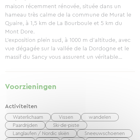
maison récemment rénovée, située dans un
hameau très calme de la commune de Murat le
Quaire, à 1,5 km de La Bourboule et 5 km du
Mont Dore.
L'exposition plein sud, à 1000 m d'altitude, avec
vue dégagée sur la vallée de la Dordogne et le
massif du Sancy vous assurent un véritable
paysage de montagne.
Vous trouverez tout le confort nécessaire pour
un agréable séjour.
Voorzieningen
Descriptif : Sous-sol : garage
Rez de chaussée : salle à manger - cuisine, salon,
Activiteiten
2 chambres ( 1 avec 1lit de 140, 1 avec 2 lits de
90), salle d'eau, wc séparés.
Waterlichaam
Vissen
wandelen
TV satellite, lecteur DVD, wi-fi.
Paardrijden
Ski-de-piste
Cette location est idéale pour accueillir dans les
Langlaufen / Nordic skiën
Sneeuwschoenen