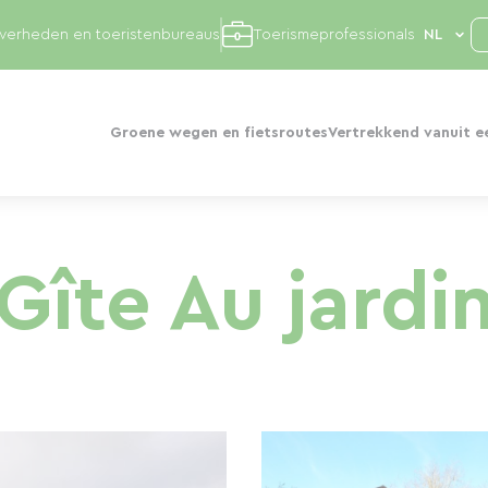
overheden en toeristenbureaus
Toerismeprofessionals
Groene wegen en fietsroutes
Vertrekkend vanuit e
Gîte Au jardi