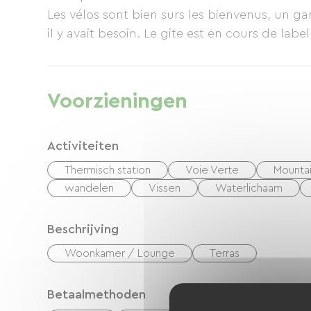
gebruikte energie is voornamelijk hernieuwb
Les vélos sont bien surs les bienvenus, un gar
alomtegenwoordig dankzij het aangrenzende 
dagen met vogelzang.
Voorzieningen
Activiteiten
Thermisch station
Voie Verte
Mounta
wandelen
Vissen
Waterlichaam
Beschrijving
Woonkamer / Lounge
Terras
Betaalmethoden