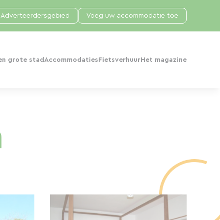
Adverteerdersgebied
Voeg uw accommodatie toe
en grote stad
Accommodaties
Fietsverhuur
Het magazine
n