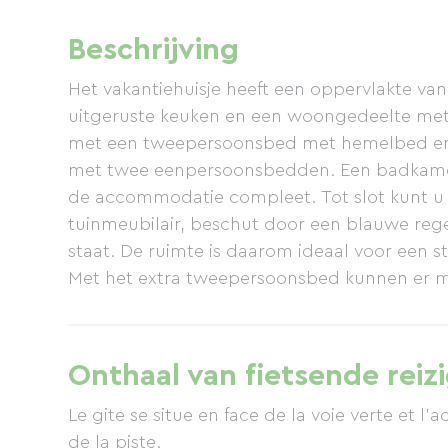
Beschrijving
Het vakantiehuisje heeft een oppervlakte van
uitgeruste keuken en een woongedeelte met 
met een tweepersoonsbed met hemelbed en
met twee eenpersoonsbedden. Een badkamer
de accommodatie compleet. Tot slot kunt u
tuinmeubilair, beschut door een blauwe rege
staat. De ruimte is daarom ideaal voor een st
Met het extra tweepersoonsbed kunnen er ma
volledig ecologisch gerenoveerd met behulp 
cellulosewatten, houtvezels) met behoud van
namelijk voorheen een droogschuur, een tab
Onthaal van fietsende reiz
geschiedenis van deze plek is nog steeds v
bestaande schoonheid ervan wordt benadru
Le gite se situe en face de la voie verte et l'
milieuvriendelijke aanpak omarmen, terugker
de la piste.