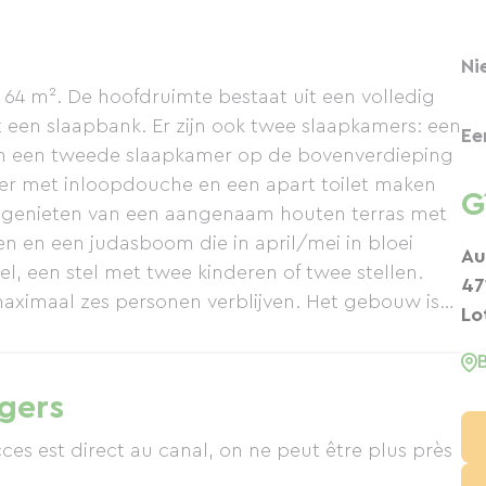
Ni
 64 m². De hoofdruimte bestaat uit een volledig
een slaapbank. Er zijn ook twee slaapkamers: een
Ee
 een tweede slaapkamer op de bovenverdieping
 met inloopdouche en een apart toilet maken
G
 genieten van een aangenaam houten terras met
n en een judasboom die in april/mei in bloei
Au
el, een stel met twee kinderen of twee stellen.
47
ximaal zes personen verblijven. Het gebouw is
Lo
van ecologische materialen (stro,
 het oorspronkelijke karakter. Dit gebouw was
aksfabriek en later een scheepsmastwerf. De
igers
oelbaar en we hebben ervoor gezorgd dat de
kt. Hierheen komen betekent een
acces est direct au canal, on ne peut être plus près
en naar de essentie en de natuur beleven... de