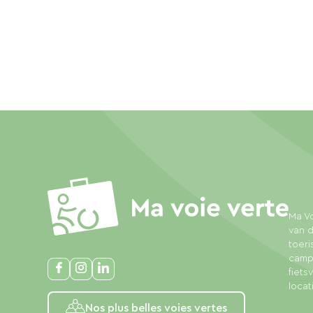
Ma Vo
van d
toeri
campi
fiet
locat
Nos plus belles voies vertes