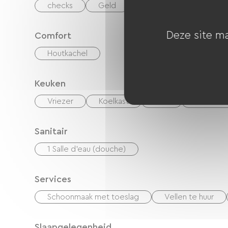
checks
Geld
Paypal
overdrach
Deze site ma
Comfort
Houtkachel
Keuken
Vriezer
Koelkast
Vier
cuisinière
Sanitair
1 Salle d'eau (douche)
Services
Schoonmaak met toeslag
Vellen te huur
Slaapgelegenheid