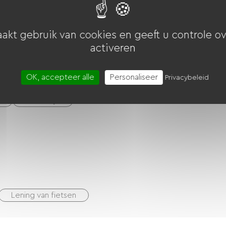
t
akt gebruik van cookies en geeft u controle ov
activeren
OK, accepteer alle
Personaliseer
Privacybeleid
Keukentje
Lening van fietsen