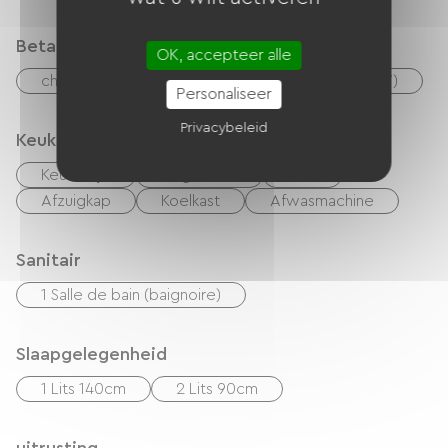
Betaalmethoden
OK, accepteer alle
checks
Geld
Vakantiebonnen (ANCV)
Personaliseer
Privacybeleid
Keuken
Keukentje
Magnetron
Vier
Afzuigkap
Koelkast
Afwasmachine
Sanitair
1 Salle de bain (baignoire)
Slaapgelegenheid
1 Lits 140cm
2 Lits 90cm