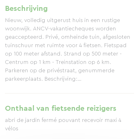
Beschrijving
Nieuw, volledig uitgerust huis in een rustige
woonwijk. ANCV-vakantiecheques worden
geaccepteerd. Privé, omheinde tuin, afgesloten
tuinschuur met ruimte voor 4 fietsen. Fietspad
op 100 meter afstand. Strand op 500 meter -
Centrum op 1 km - Treinstation op 6 km.
Parkeren op de privéstraat, genummerde
parkeerplaats. Beschrijving:
Prefectuurclassificatie nr. 62-10-1962 ** - Begane
grond: Hoofdruimte: Woonkamer en ingerichte
kitchenette, toilet. - Eerste verdieping: Badkamer
Onthaal van fietsende reizigers
met bad/douche. Slaapkamer 1: 1
abri de jardin fermé pouvant recevoir maxi 4
tweepersoonsbed, matras- en
vélos
kussenbeschermers, dekbed. Slaapkamer 2: 2
eenpersoonsbedden, matras- en