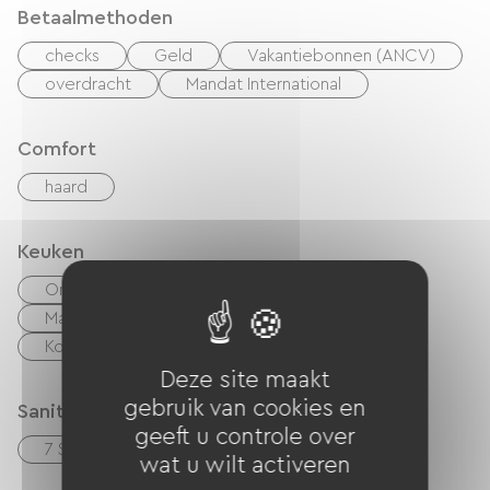
Betaalmethoden
checks
Geld
Vakantiebonnen (ANCV)
overdracht
Mandat International
Comfort
haard
Keuken
Onafhankelijke keuken
cuisinière
Magnetron
Vier
Afzuigkap
Koelkast
Afwasmachine
Vriezer
Deze site maakt
gebruik van cookies en
Sanitair
geeft u controle over
7 Salle d'eau (douche)
wat u wilt activeren