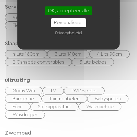
Services
OK, accepteer alle
Vellen te huur
Schoonmaak met toeslag
Personaliseer
Fietsenverhuur
Privacybeleid
Slaapgelegenheid
4 Lits 160cm
3 Lits 140cm
4 Lits 90cm
2 Canapés convertibles
3 Lits bébés
uitrusting
Gratis Wifi
TV
DVD-speler
Barbecue
Tuinmeubelen
Babyspullen
Föhn
Strijkapparatuur
Wasmachine
Wasdroger
Zwembad