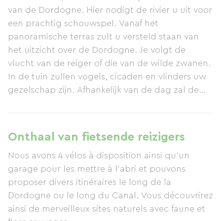
van de Dordogne. Hier nodigt de rivier u uit voor
een prachtig schouwspel. Vanaf het
panoramische terras zult u versteld staan ​​van
het uitzicht over de Dordogne. Je volgt de
vlucht van de reiger of die van de wilde zwanen.
In de tuin zullen vogels, cicaden en vlinders uw
gezelschap zijn. Afhankelijk van de dag zal de
zon in een oranje, roze of paarse tint ondergaan.
Wat is er romantischer dan het te bewonderen
terwijl je aan de rivieroever geniet van een glas
Onthaal van fietsende reizigers
Monbazillac?
Nous avons 4 vélos à disposition ainsi qu'un
Fotografen, maak je lenzen gereed… Ben je een
garage pour les mettre à l'abri et pouvons
visser? Dan is er een boot beschikbaar om je
proposer divers itinéraires le long de la
geluk te beproeven met snoekbaars, snoek,
Dordogne ou le long du Canal. Vous découvrirez
karper en andere meervalsoorten.
ainsi de merveilleux sites naturels avec faune et
Voor de sportievelingen zijn er 5 kajaks en 4