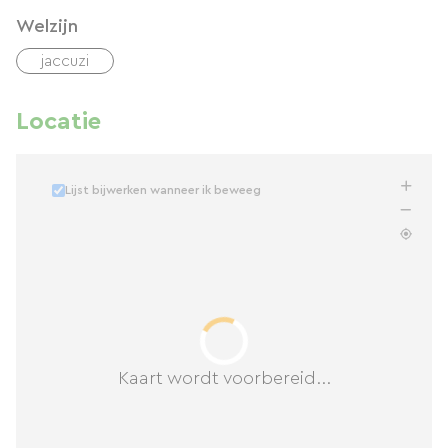
tennisbanen.
Welzijn
In de buurt: mountainbiken, golfen.
jaccuzi
Gastronomie: lokale producten en
kwaliteitsrestaurants in de omgeving.
Locatie
Stel gerust al je andere vragen. Als u akkoord
gaat, stuur ik u een klein contract in tweevoud
Lijst bijwerken wanneer ik beweeg
met details over de boekingsvoorwaarden.
Francine WALRAVENS, Gîtes « Rêve de Rive »,
Lieu-Dit Villeneuve, 24150 Badefols sur
Dordogne, revederive@yahoo.fr,
www.revederive.com, T 0553279419
Kaart wordt voorbereid...