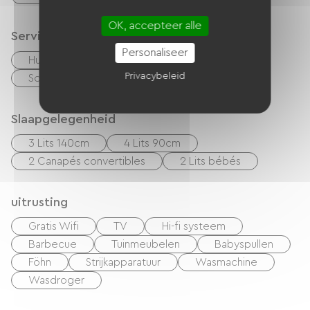
OK, accepteer alle
Services
Personaliseer
Huisdieren toegelaten
Vellen te huur
Privacybeleid
Schoonmaak met toeslag
Slaapgelegenheid
3 Lits 140cm
4 Lits 90cm
2 Canapés convertibles
2 Lits bébés
uitrusting
Gratis Wifi
TV
Hi-fi systeem
Barbecue
Tuinmeubelen
Babyspullen
Föhn
Strijkapparatuur
Wasmachine
Wasdroger