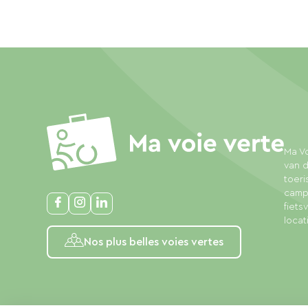
Ma Vo
van d
toeri
campi
fiet
locat
Nos plus belles voies vertes