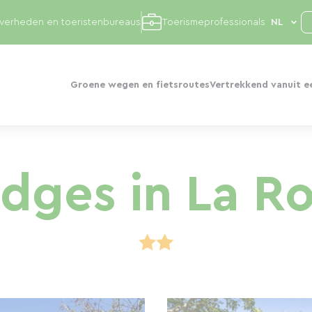
overheden en toeristenbureaus
Toerismeprofessionals
Groene wegen en fietsroutes
Vertrekkend vanuit e
dges in La R