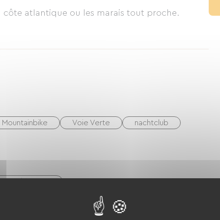
 côte atlantique ou les marais tout proche.
ardin, nous sommes labellisé Accueil Vélo.
Mountainbike
Voie Verte
nachtclub
mer / Lounge