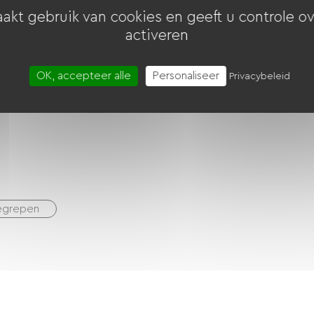
akt gebruik van cookies en geeft u controle ov
activeren
OK, accepteer alle
Personaliseer
kast
Vriezer
Privacybeleid
begrepen