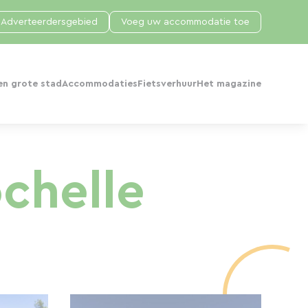
Adverteerdersgebied
Voeg uw accommodatie toe
en grote stad
Accommodaties
Fietsverhuur
Het magazine
ochelle