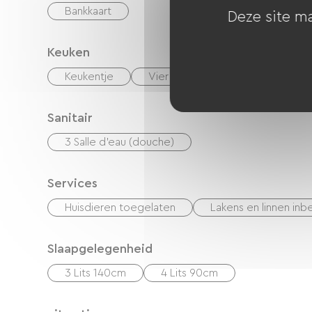
Bankkaart
Deze site ma
Keuken
Keukentje
Vier
Afzuigkap
Koel
Sanitair
3 Salle d'eau (douche)
Services
Huisdieren toegelaten
Lakens en linnen in
Slaapgelegenheid
3 Lits 140cm
4 Lits 90cm