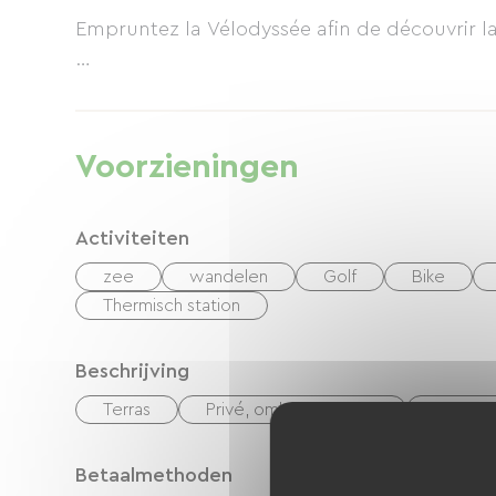
Empruntez la Vélodyssée afin de découvrir la
Vos vélos sont à l'abri dans les cabanes du j
Voorzieningen
Activiteiten
zee
wandelen
Golf
Bike
Thermisch station
Beschrijving
Terras
Privé, omheind terrein
Woonka
Betaalmethoden