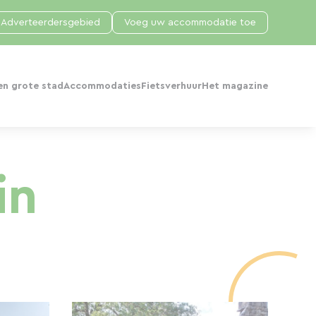
Adverteerdersgebied
Voeg uw accommodatie toe
en grote stad
Accommodaties
Fietsverhuur
Het magazine
in