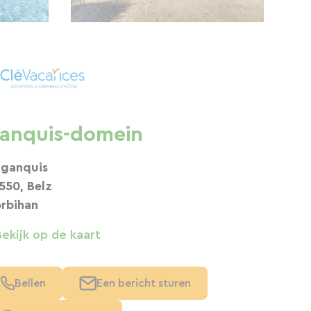
anquis-domein
 ganquis
550, Belz
rbihan
Bekijk op de kaart
Bellen
Een bericht sturen