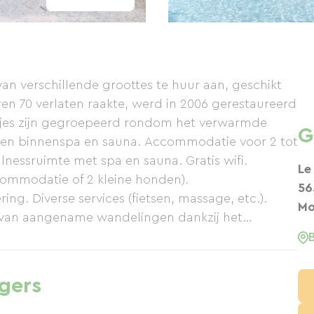
an verschillende groottes te huur aan, geschikt
aren 70 verlaten raakte, werd in 2006 gerestaureerd
isjes zijn gegroepeerd rondom het verwarmde
G
en binnenspa en sauna. Accommodatie voor 2 tot
essruimte met spa en sauna. Gratis wifi.
Le
ccommodatie of 2 kleine honden).
56
g. Diverse services (fietsen, massage, etc.).
Mo
n van aangename wandelingen dankzij het
an het terrein begint. Volg dit pad en ontdek
igers