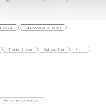
erplaats
Aangepaste toiletten
Tuinmeubelen
Babyspullen
Föhn
Verwarmd zwembad