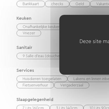
Bankkaart
checks
Geld
Vakant
Keuken
Onafhankelijke keuken
Magnetron
Vie
Vriezer
Deze site ma
Sanitair
9 Salle d'eau (douche)
2 Salle de bain (baig
Services
Huisdieren toegelaten
Lakens en linnen in
Fietsenverhuur
Vergaderzaal
Slaapgelegenheid
7 Lits 160cm
3 Lits 140cm
10 Lits 90