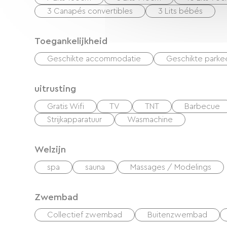
3 Canapés convertibles
3 Lits bébés
Toegankelijkheid
Geschikte accommodatie
Geschikte parke
uitrusting
Gratis Wifi
TV
TNT
Barbecue
Strijkapparatuur
Wasmachine
Welzijn
spa
sauna
Massages / Modelings
Zwembad
Collectief zwembad
Buitenzwembad