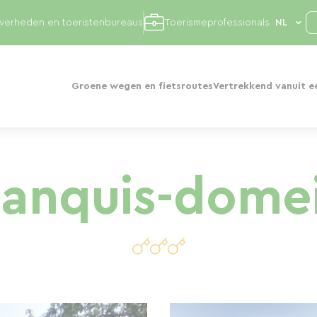
overheden en toeristenbureaus
Toerismeprofessionals
Groene wegen en fietsroutes
Vertrekkend vanuit e
anquis-dome