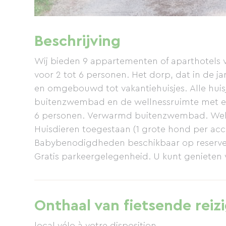
Beschrijving
Wij bieden 9 appartementen of aparthotels v
voor 2 tot 6 personen. Het dorp, dat in de j
en omgebouwd tot vakantiehuisjes. Alle hu
buitenzwembad en de wellnessruimte met e
6 personen. Verwarmd buitenzwembad. Welln
Huisdieren toegestaan ​​(1 grote hond per a
Babybenodigdheden beschikbaar op reserverin
Gratis parkeergelegenheid. U kunt geniete
wandelpad (GR341) dat direct bij de ingang v
talloze routes tussen land en zee.
Onthaal van fietsende reiz
local vélo à votre disposition