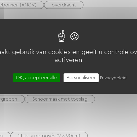
iebonnen (ANCV)
overdracht
r
Afzuigkap
Koelkast
Afwasmachine
akt gebruik van cookies en geeft u controle ov
activeren
noire)
OK, accepteer alle
Personaliseer
Privacybeleid
begrepen
Schoonmaak met toeslag
cm
1 Lits superposés (2 x 90cm)