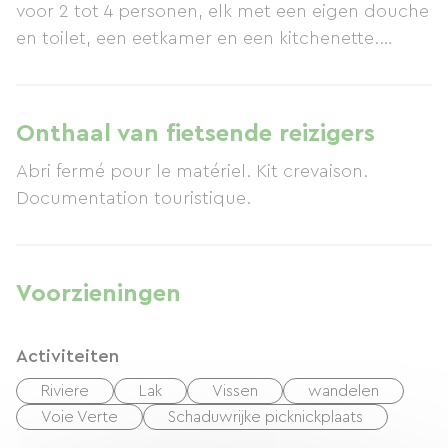
voor 2 tot 4 personen, elk met een eigen douche
en toilet, een eetkamer en een kitchenette.
Voorzieningen zijn onder andere: een kleine
supermarkt, ontbijt, picknickmanden,
dekbedden, handdoeken, een wasmachine, een
Onthaal van fietsende reizigers
droger, een veilige opbergruimte voor bagage,
Abri fermé pour le matériel. Kit crevaison.
wifi en babybenodigdheden.
Documentation touristique.
Voorzieningen
Activiteiten
Riviere
Lak
Vissen
wandelen
Voie Verte
Schaduwrijke picknickplaats