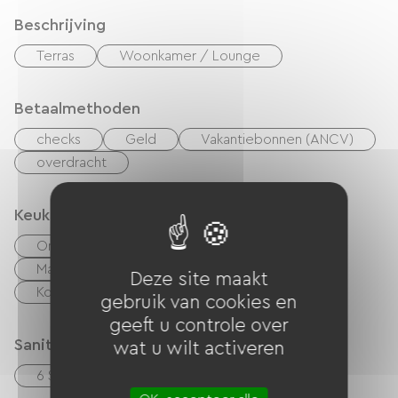
Beschrijving
Terras
Woonkamer / Lounge
Betaalmethoden
checks
Geld
Vakantiebonnen (ANCV)
overdracht
Keuken
Onafhankelijke keuken
cuisinière
Magnetron
Vier
Afzuigkap
Deze site maakt
Koelkast
Afwasmachine
gebruik van cookies en
geeft u controle over
Sanitair
wat u wilt activeren
6 Salle d'eau (douche)