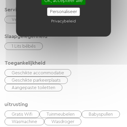
OK, accepteer alle
Services
Personaliseer
Vellen te huur
Privacybeleid
Slaapgelegenheid
1 Lits bébés
Toegankelijkheid
Geschikte accommodatie
Geschikte parkeerplaats
Aangepaste toiletten
uitrusting
Gratis Wifi
Tuinmeubelen
Babyspullen
Wasmachine
Wasdroger