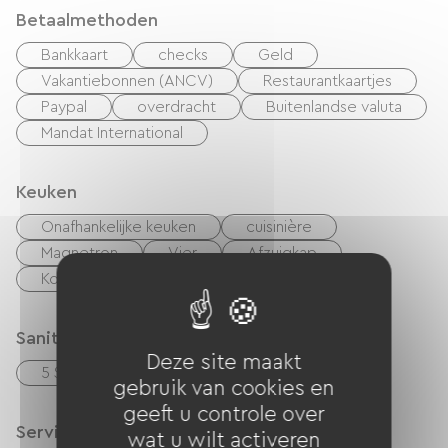
Betaalmethoden
Bankkaart
checks
Geld
Vakantiebonnen (ANCV)
Restaurantkaartjes
Paypal
overdracht
Buitenlandse valuta
Mandat International
Keuken
Onafhankelijke keuken
cuisinière
Magnetron
Vier
Afzuigkap
Koelkast
Afwasmachine
Vriezer
Sanitair
Deze site maakt
5 Salle d'eau (douche)
gebruik van cookies en
geeft u controle over
Services
wat u wilt activeren