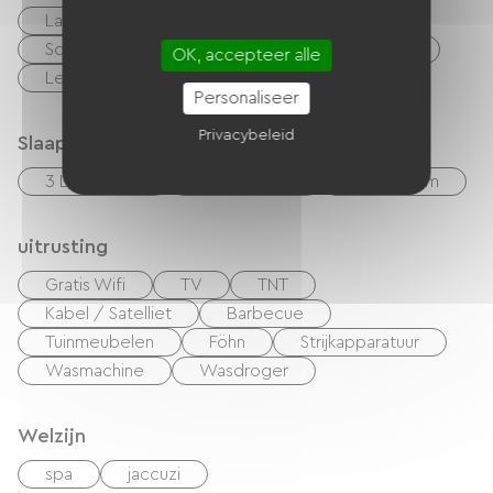
Lakens en linnen inbegrepen
Schoonmaak met toeslag
Fietsenverhuur
OK, accepteer alle
Lening van fietsen
Sporthal
Personaliseer
Privacybeleid
Slaapgelegenheid
3 Lits 160cm
3 Lits 140cm
3 Lits 90cm
uitrusting
Gratis Wifi
TV
TNT
Kabel / Satelliet
Barbecue
Tuinmeubelen
Föhn
Strijkapparatuur
Wasmachine
Wasdroger
Welzijn
spa
jaccuzi