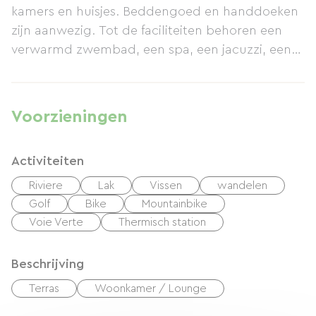
kamers en huisjes. Beddengoed en handdoeken
zijn aanwezig. Tot de faciliteiten behoren een
verwarmd zwembad, een spa, een jacuzzi, een
fitnessruimte, een fietsenstalling, een park,
ontbijt en avondmaaltijden. Wij houden ons aan
alle gezondheids- en veiligheidsprotocollen. Het
Voorzieningen
hele jaar geopend.
Activiteiten
Riviere
Lak
Vissen
wandelen
Golf
Bike
Mountainbike
Voie Verte
Thermisch station
Beschrijving
Terras
Woonkamer / Lounge