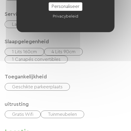
Personaliseer
Services
Privacybeleid
Lakens en linnen inbegrepen
Slaapgelegenheid
1 Lits 160cm
4 Lits 90cm
1 Canapés convertibles
Toegankelijkheid
Geschikte parkeerplaats
uitrusting
Gratis Wifi
Tuinmeubelen