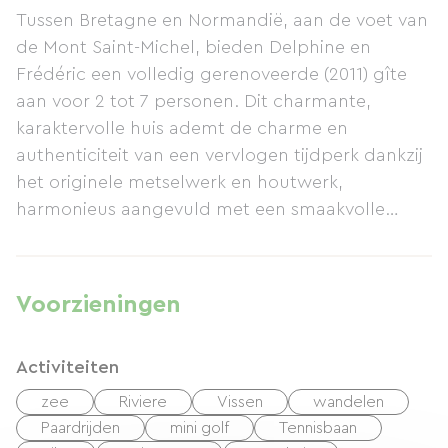
Tussen Bretagne en Normandië, aan de voet van
de Mont Saint-Michel, bieden Delphine en
Frédéric een volledig gerenoveerde (2011) gîte
aan voor 2 tot 7 personen. Dit charmante,
karaktervolle huis ademt de charme en
authenticiteit van een vervlogen tijdperk dankzij
het originele metselwerk en houtwerk,
harmonieus aangevuld met een smaakvolle
inrichting. Voor uw optimaal comfort is de gîte
zeer functioneel ingedeeld. Op de begane
grond vindt u een wasruimte, een volledig
Voorzieningen
uitgeruste keuken die uitkomt op de
woon-/eetkamer, een tweepersoonsslaapkamer
Activiteiten
(bed van 160x200 cm) die toegankelijk is voor
mensen met een beperking, en een badkamer
zee
Riviere
Vissen
wandelen
met toilet, eveneens toegankelijk voor mensen
Paardrijden
mini golf
Tennisbaan