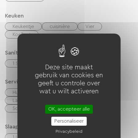
Keuken
Keukentje
cuisinière
Vier
Koelkast
Sanitair
1 Salle d'eau (douche)
Deze site maakt
gebruik van cookies en
Services
geeft u controle over
wat u wilt activeren
Huisdieren toegelaten
Lakens en linnen inbegrepen
Schoonmaak met toeslag
OK, accepteer alle
Personaliseer
Slaapgelegenheid
Privacybeleid
1 Lits 140cm
1 Canapés convertibles