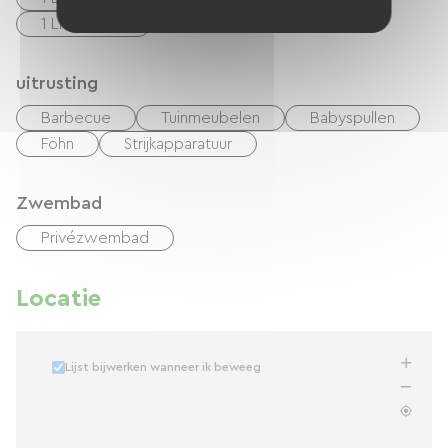
1 Lits bébés
uitrusting
Barbecue
Tuinmeubelen
Babyspullen
Föhn
Strijkapparatuur
Zwembad
Privézwembad
Locatie
Lijst bijwerken wanneer ik beweeg