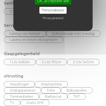
OK, accepteer alle
Sanitair
Personaliseer
3 Salle d'eau (douche)
Privacybeleid
Services
Lening van fietsen
Schoonmaak met toeslag
Lakens en linnen inbegrepen
Slaapgelegenheid
1 Lits bébés
2 Lits 90cm
2 Lits 140cm
uitrusting
Wasdroger
Wasmachine
Strijkapparatuur
Föhn
Babyspullen
Tuinmeubelen
Barbecue
TNT
TV
Gratis Wifi