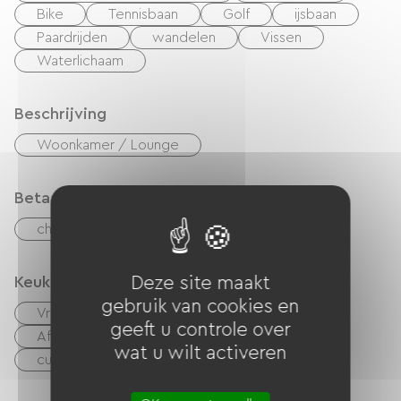
Bike
Tennisbaan
Golf
ijsbaan
Paardrijden
wandelen
Vissen
Waterlichaam
Beschrijving
Woonkamer / Lounge
Betaalmethoden
checks
overdracht
Keuken
Deze site maakt
gebruik van cookies en
Vriezer
Afwasmachine
Koelkast
geeft u controle over
Afzuigkap
Vier
Magnetron
wat u wilt activeren
cuisinière
Keukentje