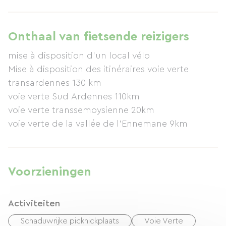
Regionaal Natuurpark Ardennes en Sedan, en op
30 minuten van België. Er is een beveiligde
fietsenstalling beschikbaar.
Onthaal van fietsende reizigers
mise à disposition d'un local vélo
Mise à disposition des itinéraires voie verte
transardennes 130 km
voie verte Sud Ardennes 110km
voie verte transsemoysienne 20km
voie verte de la vallée de l'Ennemane 9km
Voorzieningen
Activiteiten
Schaduwrijke picknickplaats
Voie Verte