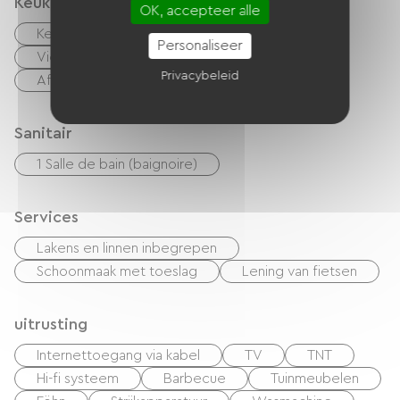
Keuken
OK, accepteer alle
Keukentje
cuisinière
Magnetron
Personaliseer
Vier
Afzuigkap
Koelkast
Privacybeleid
Afwasmachine
Vriezer
Sanitair
1 Salle de bain (baignoire)
Services
Lakens en linnen inbegrepen
Schoonmaak met toeslag
Lening van fietsen
uitrusting
Internettoegang via kabel
TV
TNT
Hi-fi systeem
Barbecue
Tuinmeubelen