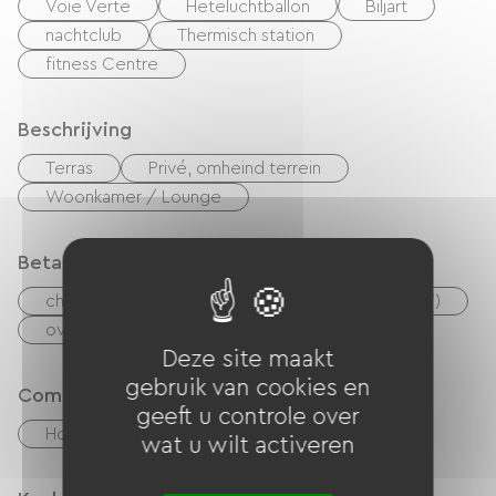
Voie Verte
Heteluchtballon
Biljart
nachtclub
Thermisch station
fitness Centre
Beschrijving
Terras
Privé, omheind terrein
Woonkamer / Lounge
Betaalmethoden
checks
Geld
Vakantiebonnen (ANCV)
overdracht
Deze site maakt
gebruik van cookies en
Comfort
geeft u controle over
Houtkachel
wat u wilt activeren