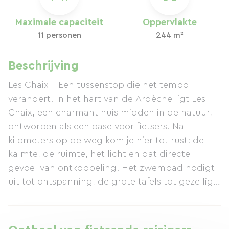
Maximale capaciteit
Oppervlakte
11 personen
244 m²
Beschrijving
Les Chaix – Een tussenstop die het tempo
verandert. In het hart van de Ardèche ligt Les
Chaix, een charmant huis midden in de natuur,
ontworpen als een oase voor fietsers. Na
kilometers op de weg kom je hier tot rust: de
kalmte, de ruimte, het licht en dat directe
gevoel van ontkoppeling. Het zwembad nodigt
uit tot ontspanning, de grote tafels tot gezellig
samenzijn en de slaapkamers tot een heerlijke
nachtrust. Les Chaix is ​​bijzonder gastvrij voor
toerfietsers, met geschikte faciliteiten: veilige