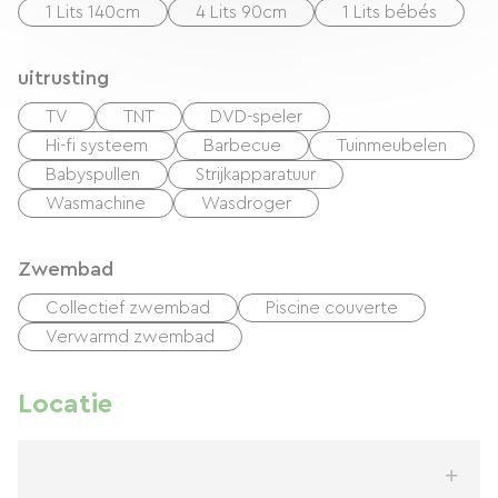
1 Lits 140cm
4 Lits 90cm
1 Lits bébés
uitrusting
TV
TNT
DVD-speler
Hi-fi systeem
Barbecue
Tuinmeubelen
Babyspullen
Strijkapparatuur
Wasmachine
Wasdroger
Zwembad
Collectief zwembad
Piscine couverte
Verwarmd zwembad
Locatie