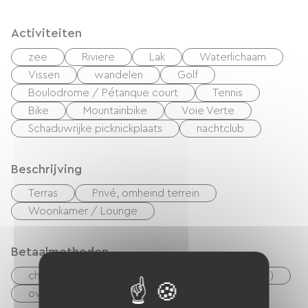
Activiteiten
zee
Riviere
Lak
Waterlichaam
Vissen
wandelen
Golf
Boulodrome / Pétanque court
Tennis
Bike
Mountainbike
Voie Verte
Schaduwrijke picknickplaats
nachtclub
Beschrijving
Terras
Privé, omheind terrein
Woonkamer / Lounge
Betaalmethoden
checks
Geld
Vakantiebonnen (ANCV)
overdracht