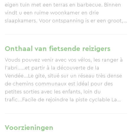
eigen tuin met een terras en barbecue. Binnen
vindt u een ruime woonkamer en drie
slaapkamers. Voor ontspanning is er een groot,
verwarmd binnenzwembad dat geopend is van
1 april tot 1 november.
Onthaal van fietsende reizigers
Vouds pouvez venir avec vos vélos, les ranger à
l'abri.....et partir à la découverte de la
Vendée...Le gite, situé sur un réseau très dense
de chemins communaux est idéal pour des
petites sorties avec les enfants, loin du
trafic...Facile de rejoindre la piste cyclable La
Roche-Coex et pourqoui pas filer jusqu'à la
mer????
Voorzieningen