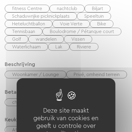
fitness Centre
nachtclub
Biljart
Schaduwrijke picknickplaats
Speeltuin
Heteluchtballon
Voie Verte
Bike
Tennisbaan
Boulodrome / Pétanque court
Golf
wandelen
Vissen
Waterlichaam
Lak
Riviere
Beschrijving
Woonkamer / Lounge
Privé, omheind terrein
Betaalmethoden
checks
Geld
Deze site maakt
gebruik van cookies en
Keuken
geeft u controle over
Afwasmachine
Koelkast
Vier