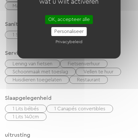
wat u wilt activeren
Magnetron
Keukentje
OK, accepteer alle
Sanitair
Personaliseer
1 Salle d'eau (douche)
Privacybeleid
Services
Lening van fietsen
Fietsenverhuur
Schoonmaak met toeslag
Vellen te huur
Huisdieren toegelaten
Restaurant
Slaapgelegenheid
1 Lits bébés
1 Canapés convertibles
1 Lits 140cm
uitrusting