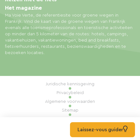
Het magazine
Ma Voie Verte, de referentiesite voor groene wegen in
Frankrijk. Vind de kaart van de groene wegen van Frankrijk
evenals alle toerismeprofessionals en toeristische activiteiten
op minder dan 5 kilometer van de routes: hotels, campings,
vakantiehuizen, vakantiewoningen, bed and breakfasts,
fietsverhuurders, restaurants, bezienswaardigheden en te
bezoeken locaties.
Juridische kennisgeving
Privacybeleid
Algemene voorwaarden
Sitemap
Cookiebeheer
Realisatie: Mill, Privas
Laissez-vous guider
© 2026 Ma Voie Verte Alle rechten voorbehouden