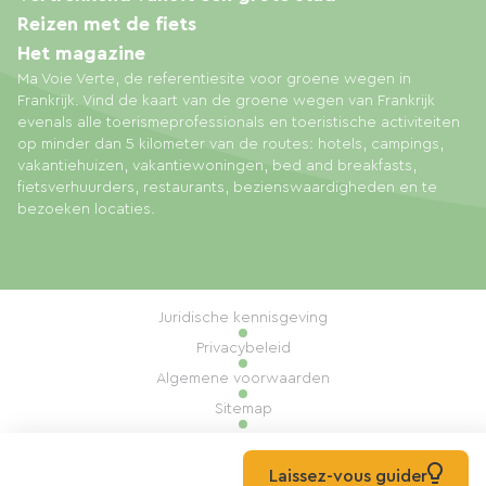
Reizen met de fiets
Het magazine
Ma Voie Verte, de referentiesite voor groene wegen in
Frankrijk. Vind de kaart van de groene wegen van Frankrijk
evenals alle toerismeprofessionals en toeristische activiteiten
op minder dan 5 kilometer van de routes: hotels, campings,
vakantiehuizen, vakantiewoningen, bed and breakfasts,
fietsverhuurders, restaurants, bezienswaardigheden en te
bezoeken locaties.
Juridische kennisgeving
Privacybeleid
Algemene voorwaarden
Sitemap
Cookiebeheer
Realisatie: Mill, Privas
Laissez-vous guider