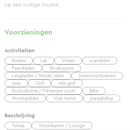
op een rustige locatie.
Voorzieningen
Activiteiten
Riviere
Lak
Vissen
wandelen
Paardrijden
Ski-de-piste
Langlaufen / Nordic skiën
Sneeuwschoenen
slee
Golf
mini golf
Boulodrome / Pétanque court
Bike
Mountainbike
Voie Verte
paragliding
Beschrijving
Terras
Woonkamer / Lounge