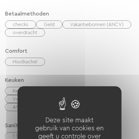
Betaalmethoden
checks
Geld
Vakantiebonnen (ANCV)
overdracht
Comfort
Houtkachel
Keuken
Keukentje
cuisinière
Magnetron
Vier
Afzuigkap
Koelkast
Afwasmachine
Vriezer
Deze site maakt
Sanitair
gebruik van cookies en
geeft u controle over
1 Salle d'eau (douche)