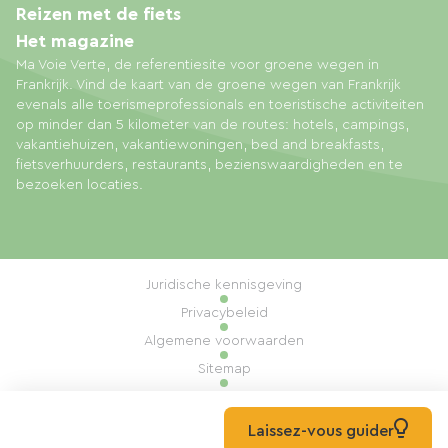
Reizen met de fiets
Het magazine
Ma Voie Verte, de referentiesite voor groene wegen in
Frankrijk. Vind de kaart van de groene wegen van Frankrijk
evenals alle toerismeprofessionals en toeristische activiteiten
op minder dan 5 kilometer van de routes: hotels, campings,
vakantiehuizen, vakantiewoningen, bed and breakfasts,
fietsverhuurders, restaurants, bezienswaardigheden en te
bezoeken locaties.
Juridische kennisgeving
Privacybeleid
Algemene voorwaarden
Sitemap
Cookiebeheer
Realisatie: Mill, Privas
Laissez-vous guider
© 2026 Ma Voie Verte Alle rechten voorbehouden