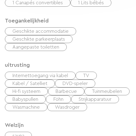
1 Canapés convertibles
1 Lits bébés
Tuinschuur voor ski's, fietsen… Carport.
Petanquebaan. Grote parkeerplaats. Meer
Toegankelijkheid
informatie op gitevosges.meabilis.
Geschikte accommodatie
Geschikte parkeerplaats
Aangepaste toiletten
uitrusting
Internettoegang via kabel
TV
Kabel / Satelliet
DVD-speler
Hi-fi systeem
Barbecue
Tuinmeubelen
Babyspullen
Föhn
Strijkapparatuur
Wasmachine
Wasdroger
Welzijn
sauna