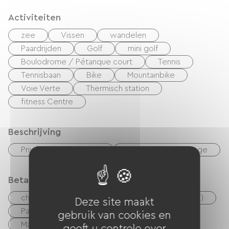
Activiteiten
zee
Vissen
wandelen
Paardrijden
Golf
mini golf
Boulodrome / Pétanque court
Tennis
Tennisbaan
Bike
Mountainbike
Voie Verte
Thermisch station
fitness Centre
Beschrijving
Privé, omheind terrein
Woonkamer / Lounge
Betaalmethoden
checks
Geld
Vakantiebonnen (ANCV)
Deze site maakt
Paypal
overdracht
gebruik van cookies en
Mandat International
geeft u controle over