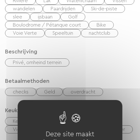
vol contrasten en geneugten, terwijl u de
Riviere
Lak
Waterlichaam
Vissen
bloemrijke dorpjes langs de wijnroute verkent.
wandelen
Paardrijden
Ski-de-piste
slee
ijsbaan
Golf
Boulodrome / Pétanque court
Bike
Voie Verte
Speeltuin
nachtclub
Beschrijving
Privé, omheind terrein
Betaalmethoden
checks
Geld
overdracht
Keuken
Keukentje
cuisinière
Magnetron
Vier
Afzuigkap
Koelkast
Vriezer
Deze site maakt