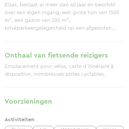
Elzas, bestaat al meer dan 40 jaar en beschikt
over een eigen ingang, een grote tuin van 1500
m², een gazon van 200 m²,
privéparkeergelegenheid op een afgesloten
binnenplaats en wifi. Geniet van de rustige en
gastvrije sfeer in dit landelijke dorp met 1200
inwoners, met lokale winkels en talloze
Onthaal van fietsende reizigers
mogelijkheden om te wandelen en te fietsen op
Emplacement pour vélos, carte d'itinéraire à
gemarkeerde paden (het fietspad Colmar-
disposition, nombreuses pistes cyclables.
Straatsburg ligt op 1 km afstand). De ligging van
het vakantiehuis, op 10 km van Colmar (TGV-
station), de Elzasser wijnroute en Duitsland, en
op 20 km van Europa-Park (Europa's grootste
Voorzieningen
themapark), biedt gemakkelijke toegang tot een
breed scala aan toeristische, gastronomische en
Activiteiten
sportieve activiteiten. Ontdek de Elzas, een regio