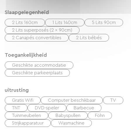
Slaapgelegenheid
2 Lits 160cm
1 Lits 140cm
5 Lits 90cm
2 Lits superposés (2 x 90cm)
2 Canapés convertibles
2 Lits bébés
Toegankelijkheid
Geschikte accommodatie
Geschikte parkeerplaats
uitrusting
Gratis Wifi
Computer beschikbaar
TV
TNT
DVD-speler
Barbecue
Tuinmeubelen
Babyspullen
Föhn
Strijkapparatuur
Wasmachine