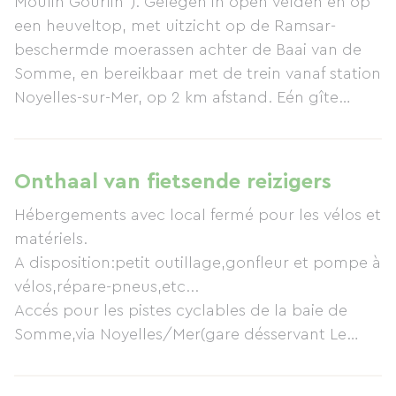
Moulin Gourlin"). Gelegen in open velden en op
een heuveltop, met uitzicht op de Ramsar-
beschermde moerassen achter de Baai van de
Somme, en bereikbaar met de trein vanaf station
Noyelles-sur-Mer, op 2 km afstand. Eén gîte
biedt plaats aan 8 personen en bevindt zich op
de bovenverdieping, met een grote woonkamer
(met een tweepersoons slaapbank en een
Onthaal van fietsende reizigers
eenpersoonsbed), een volledig uitgeruste
Hébergements avec local fermé pour les vélos et
keuken, een badkamer (bad en douche) met een
matériels.
wasmachine, plus een slaapkamer met een
A disposition:petit outillage,gonfleur et pompe à
tweepersoonsbed van 160 cm en een
vélos,répare-pneus,etc...
aangrenzende slaapkamer met drie
Accés pour les pistes cyclables de la baie de
eenpersoonsbedden; deze twee slaapkamers
Somme,via Noyelles/Mer(gare désservant Le
delen een doucheruimte. Een andere
Crotoy et St Valéry/Somme).
gelijkvloerse cottage biedt plaats aan 6/7
Cartes d'itinéraires à disposition sur place.Accés
personen en beschikt over een woonkamer