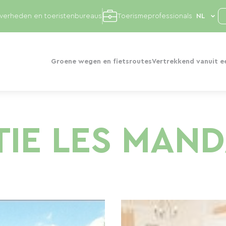
overheden en toeristenbureaus
Toerismeprofessionals
Groene wegen en fietsroutes
Vertrekkend vanuit e
TIE LES MAND