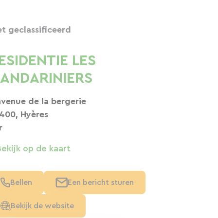
et geclassificeerd
ESIDENTIE LES
ANDARINIERS
avenue de la bergerie
400, Hyères
r
Bekijk op de kaart
Bellen
Een bericht sturen
Bekijk de website