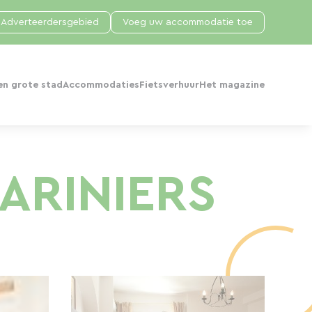
Adverteerdersgebied
Voeg uw accommodatie toe
en grote stad
Accommodaties
Fietsverhuur
Het magazine
ARINIERS