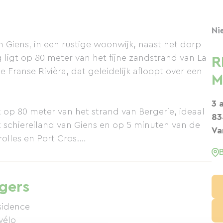
Ni
 Giens, in een rustige woonwijk, naast het dorp
ligt op 80 meter van het fijne zandstrand van La
R
 Franse Rivièra, dat geleidelijk afloopt over een
M
3 
 op 80 meter van het strand van Bergerie, ideaal
83
t schiereiland van Giens en op 5 minuten van de
Va
olles en Port Cros.
ing en kijken uit op het zuiden of de tuin. Ze
eren en zijn uitgerust met een tweepersoonsbed,
igers
en een badkamer met douche, toilet en wastafel.
ésidence
elbed.
vélo