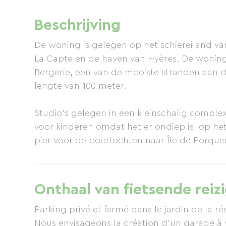
Beschrijving
De woning is gelegen op het schiereiland van
La Capte en de haven van Hyères. De woning 
Bergerie, een van de mooiste stranden aan de
lengte van 100 meter.
Studio's gelegen in een kleinschalig complex
voor kinderen omdat het er ondiep is, op he
pier voor de boottochten naar Île de Porquer
De studio's bevinden zich op de bovenverdiep
hebben allemaal een balkon waar u kunt din
Onthaal van fietsende reiz
een tv met TNT, een ingerichte kitchenette 
Parking privé et fermé dans le jardin de la r
Sommige hebben een slaapbank of een stap
Nous envisageons la création d'un garage à 