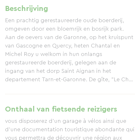
Beschrijving
Een prachtig gerestaureerde oude boerderij,
omgeven door een bloemrijk en bosrijk park.
Aan de oevers van de Garonne, op het kruispunt
van Gascogne en Quercy, heten Chantal en
Michel Roy u welkom in hun onlangs
gerestaureerde boerderij, gelegen aan de
ingang van het dorp Saint Aignan in het
departement Tarn-et-Garonne. De gîte, "Le Chat
Perché" (De Kat op de Zit), is vrijstaand,
gelijkvloers, ruim (130 m²), zeer comfortabel,
goed ingericht en omgeven door een prachtig
Onthaal van fietsende reizigers
bloemrijk en bosrijk park. Het biedt plaats aan 2
vous disposerez d'un garage à vélos ainsi que
tot 8 personen. Het is bijzonder geschikt voor
d'une documentation touristique abondante qui
jonge kinderen (vakantiecheques worden
vous permettra de découvrir une région aux
geaccepteerd). Het is het hele jaar geopend.