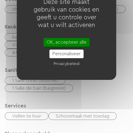
Deze site maakt
gebruik van cookies en
checks
Geld
Vakantiebonnen (ANCV)
geeft u controle over
wat u wilt activeren
Keuken
Keukentje
cuisinière
Magnetron
OK, accepteer alle
Vier
Afzuigkap
Koelkast
Afwasmachine
Vriezer
Personaliseer
Privacybeleid
Sanitair
1 Salle d'eau (douche)
1 Salle de bain (baignoire)
Services
Vellen te huur
Schoonmaak met toeslag