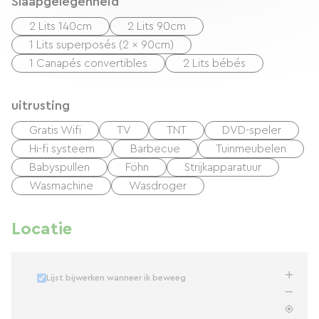
Slaapgelegenheid
2 Lits 140cm
2 Lits 90cm
1 Lits superposés (2 x 90cm)
1 Canapés convertibles
2 Lits bébés
uitrusting
Gratis Wifi
TV
TNT
DVD-speler
Hi-fi systeem
Barbecue
Tuinmeubelen
Babyspullen
Föhn
Strijkapparatuur
Wasmachine
Wasdroger
Locatie
Lijst bijwerken wanneer ik beweeg