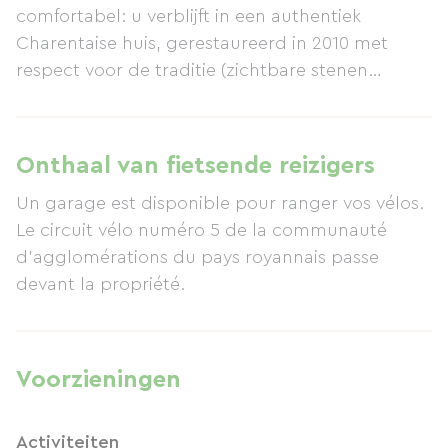
comfortabel: u verblijft in een authentiek
Charentaise huis, gerestaureerd in 2010 met
respect voor de traditie (zichtbare stenen
muren). U beschikt over een uitzonderlijk grote
woonruimte (385 m²) voor u en uw vrienden.
Ook buiten is het heerlijk vertoeven: twee
Onthaal van fietsende reizigers
terrassen, een barbecue, een weide voor al uw
Un garage est disponible pour ranger vos vélos.
activiteiten, een badmintonveld en meer. Ideaal
Le circuit vélo numéro 5 de la communauté
gelegen op het schiereiland Arvert voor een
d’agglomérations du pays royannais passe
actieve vakantie: ontdek Royan, het Coubre-bos,
devant la propriété.
La Palmyre, het Île d'Oléron, oesterkwekerijen,
een waterpark, klimparcoursen in de
boomtoppen, watersporten, mountainbiken,
paardrijden en nog veel meer.
Voorzieningen
Activiteiten