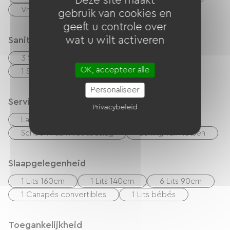
Deze site maakt
Vriezer
gebruik van cookies en
geeft u controle over
wat u wilt activeren
Sanitair
3 Salle d'eau (douche)
OK, accepteer alle
1 Salle de bain (baignoire)
Personaliseer
Services
Privacybeleid
Lakens en linnen inbegrepen
Schoonmaak met toeslag
Lening van fietsen
Slaapgelegenheid
1 Lits 160cm
1 Lits 140cm
6 Lits 90cm
1 Canapés convertibles
1 Lits bébés
Toegankelijkheid