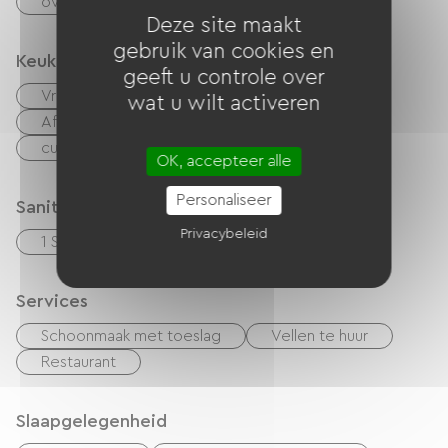
overdracht
Deze site maakt
gebruik van cookies en
Keuken
geeft u controle over
Vriezer
Afwasmachine
Koelkast
wat u wilt activeren
Afzuigkap
Vier
Magnetron
cuisinière
Keukentje
OK, accepteer alle
Personaliseer
Sanitair
Privacybeleid
1 Salle d'eau (douche)
Services
Schoonmaak met toeslag
Vellen te huur
Restaurant
Slaapgelegenheid