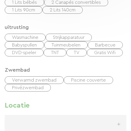
1 Lits bébés
2 Canapés convertibles
1 Lits 90cm
2 Lits 140cm
uitrusting
Wasmachine
Strijkapparatuur
Babyspullen
Tuinmeubelen
Barbecue
DVD-speler
TNT
TV
Gratis Wifi
Zwembad
Verwarmd zwembad
Piscine couverte
Privézwembad
Locatie