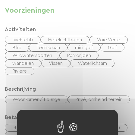
Voorzieningen
Activiteiten
nachtclub
Heteluchtballon
Voie Verte
Bike
Tennisbaan
mini golf
Golf
Wildwatersporten
Paardrijden
wandelen
Vissen
Waterlichaam
Riviere
Beschrijving
Woonkamer / Lounge
Privé, omheind terrein
Betaalmethoden
checks
Geld
Vakantiebonnen (ANCV)