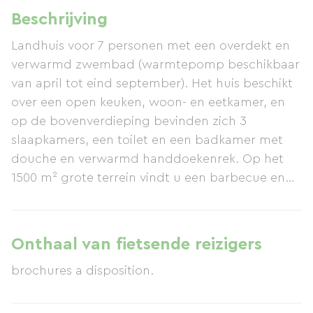
Beschrijving
Landhuis voor 7 personen met een overdekt en
verwarmd zwembad (warmtepomp beschikbaar
van april tot eind september). Het huis beschikt
over een open keuken, woon- en eetkamer, en
op de bovenverdieping bevinden zich 3
slaapkamers, een toilet en een badkamer met
douche en verwarmd handdoekenrek. Op het
1500 m² grote terrein vindt u een barbecue en
ligstoelen. Het perceel is volledig omheind met
een elektrische poort. Voor meer informatie en
een video van het huis kunt u mijn persoonlijke
Onthaal van fietsende reizigers
website bezoeken.
brochures a disposition.