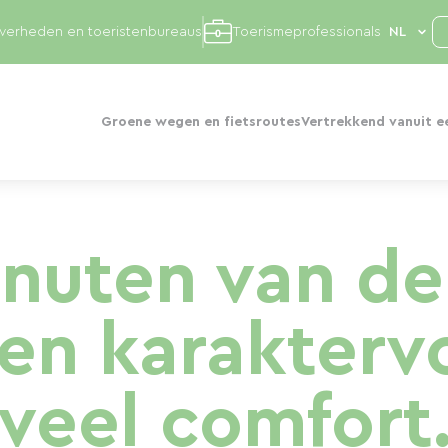
overheden en toeristenbureaus
Toerismeprofessionals
Groene wegen en fietsroutes
Vertrekkend vanuit e
nuten van de
en karaktervo
veel comfort