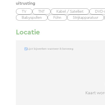
uitrusting
TV
TNT
Kabel / Satelliet
DVD-s
Babyspullen
Föhn
Strijkapparatuur
Locatie
Lijst bijwerken wanneer ik beweeg
Kaart wor