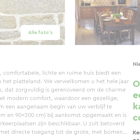
Alle foto's
Ni
, comfortabele, lichte en ruime huis biedt een
 het platteland. We verwelkomen u het hele jaar
O
is, dat zorgvuldig is gerenoveerd om de charme
e
met modern comfort, waardoor een gezellige,
k
m een ​​aangenaam begin van uw verblijf te
cm en 90x200 cm) bij aankomst opgemaakt en is
c
eerplaatsen zijn beschikbaar. U zult betoverd
 met directe toegang tot de grote, met bomen
Ke