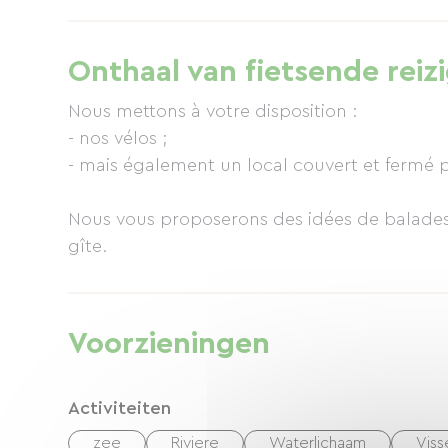
gevulde tuin. Ideaal gelegen om deze authe
landschap te verkennen: op minder dan 10 mi
bijzondere erfgoedlocaties en het startpunt
Onthaal van fietsende reiz
boottochten, wandelingen, bezoeken en trek
ook fietsverhuur aan. Voorzieningen bevinde
Nous mettons à votre disposition :
contact met ons op via e-mail of telefoon.
- nos vélos ;
- mais également un local couvert et fermé p
Nous vous proposerons des idées de balades,
gîte.
Voorzieningen
Activiteiten
zee
Riviere
Waterlichaam
Viss