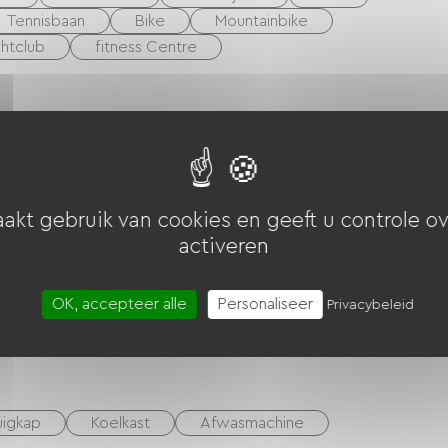
Tennisbaan
Bike
Mountainbike
htclub
fitness Centre
akt gebruik van cookies en geeft u controle ov
activeren
OK, accepteer alle
Personaliseer
Privacybeleid
uigkap
Koelkast
Afwasmachine