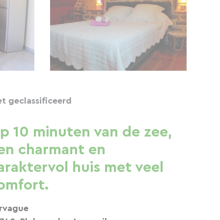
et geclassificeerd
p 10 minuten van de zee,
en charmant en
araktervol huis met veel
omfort.
rvague