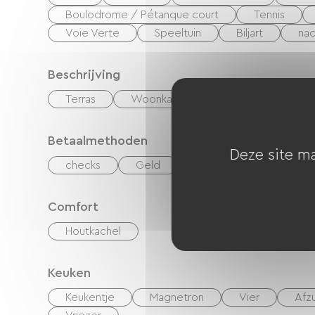
Boulodrome / Pétanque court
Tennis
Voie Verte
Speeltuin
Biljart
nac
Beschrijving
Terras
Woonkamer / Lounge
Betaalmethoden
Deze site ma
checks
Geld
overdracht
Comfort
Houtkachel
Keuken
Keukentje
Magnetron
Vier
Afz