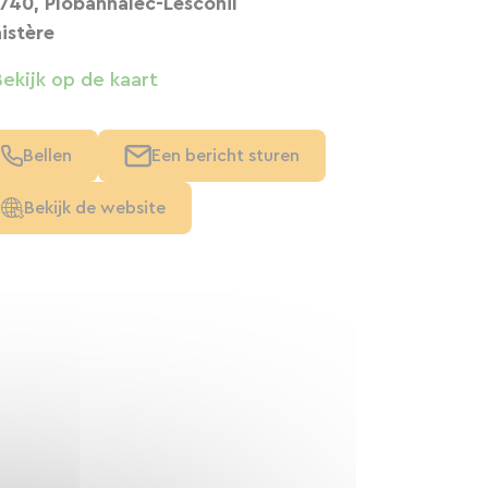
740, Plobannalec-Lesconil
nistère
Bekijk op de kaart
Bellen
Een bericht sturen
Bekijk de website