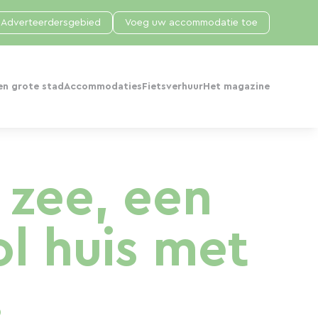
Adverteerdersgebied
Voeg uw accommodatie toe
en grote stad
Accommodaties
Fietsverhuur
Het magazine
 zee, een
l huis met
.