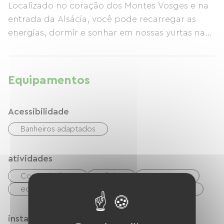
Localizado no coração dos Montes Vosges e na
entrada da Alsácia, você pode recarregar as
energias, dormir e sonhar em nossas yurtas na
cabana ou montar suas barracas em nosso
camping. É claro que estamos sempre ansiosos
para ouvir e levar em consideração seu
Equipamentos
feedback.
Acessibilidade
Banheiros adaptados
atividades
Corpo de água
Pêche
Caminhada
equitação
Esqui de pista
Via Verde
instalações