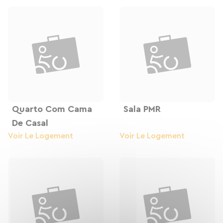
dos jardins e do pátio interno para tomar ar
fresco, preparar refeições na cozinha
compartilhada ou relaxar nos lounges. O
restaurante do hostel oferece refeições caseiras
em um ambiente acolhedor. Também
oferecemos café da manhã e jantar mediante
solicitação.
Quarto Com Cama
Sala PMR
De Casal
Voir Le Logement
Voir Le Logement