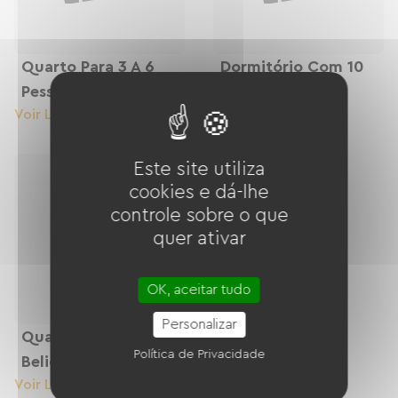
Quarto Para 3 A 6
Dormitório Com 10
Pessoas
Camas
Voir Le Logement
Voir Le Logement
Este site utiliza
cookies e dá-lhe
controle sobre o que
quer ativar
OK, aceitar tudo
Personalizar
Quarto Com
Política de Privacidade
Beliches
Voir Le Logement