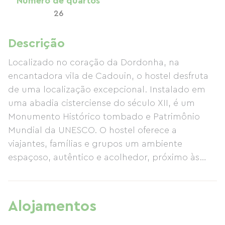
Número de quartos
26
Descrição
Localizado no coração da Dordonha, na
encantadora vila de Cadouin, o hostel desfruta
de uma localização excepcional. Instalado em
uma abadia cisterciense do século XII, é um
Monumento Histórico tombado e Patrimônio
Mundial da UNESCO. O hostel oferece a
viajantes, famílias e grupos um ambiente
espaçoso, autêntico e acolhedor, próximo às
maravilhas da região do Périgord. Os quartos
oferecem vista para o claustro, o pátio interno
ou a praça da vila, e possuem banheiro privativo
Alojamentos
e aquecimento. Os hóspedes podem desfrutar