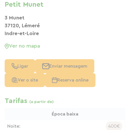
Petit Munet
3 Munet
37120, Lémeré
Indre-et-Loire
Ver no mapa
Ligar
Enviar mensagem
Ver o site
Reserva online
Tarifas
(a partir de)
Época baixa
Noite:
400€