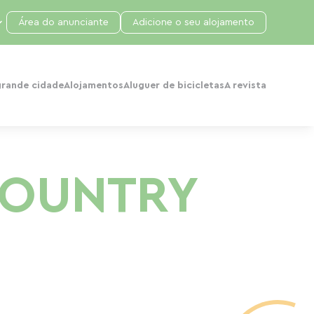
Área do anunciante
Adicione o seu alojamento
grande cidade
Alojamentos
Aluguer de bicicletas
A revista
COUNTRY