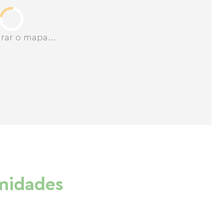
rar o mapa...
imidades