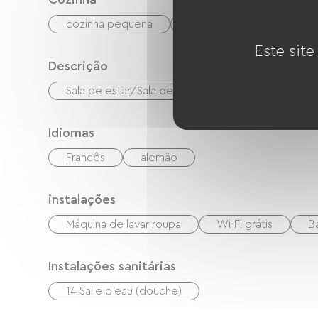
cozinha pequena
Refrigerador
Este site
Descrição
Sala de estar/Sala de TV
Idiomas
Francês
alemão
instalações
Máquina de lavar roupa
Wi-Fi grátis
B
Instalações sanitárias
14 Salle d'eau (douche)