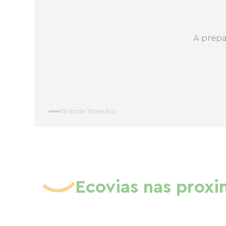
A prepa
Grande itinerário
Ecovias nas prox