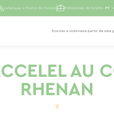
Autarquias e Postos de Turismo
Profissionais do turismo
Ecovias e ciclovias
A partir de uma 
'ACCELEL AU 
RHENAN