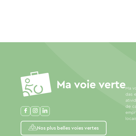
Ma vo
das e
ativi
de c
empre
locais
Nos plus belles voies vertes