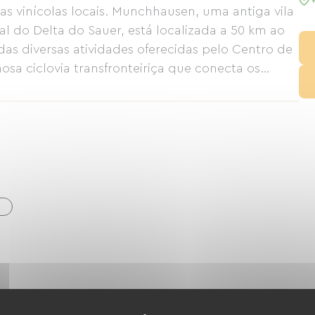
s vinícolas locais. Munchhausen, uma antiga vila
 do Delta do Sauer, está localizada a 50 km ao
das diversas atividades oferecidas pelo Centro de
sa ciclovia transfronteiriça que conecta os