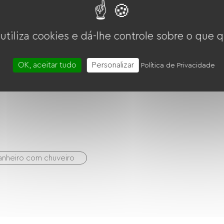
 utiliza cookies e dá-lhe controle sobre o que q
OK, aceitar tudo
Personalizar
Política de Privacidade
anheiro com chuveiro