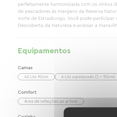
perfeitamente harmonizada com os vinhos da
de pescadores às margens da Reserva Natural
norte de Estrasburgo. Você pode participar 
Descoberta da Natureza e acessar a maravilho
museus do Parque do Reno.
Equipamentos
Camas
40 Lits 90cm
6 Lits superposés (2 x 90cm)
Comfort
Área de refeições ao ar livre
Cozinha