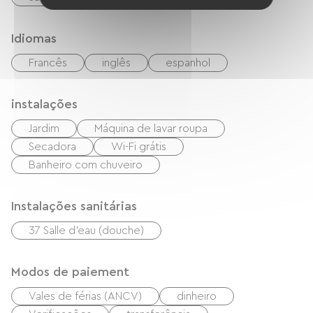
Idiomas
Francês
inglês
espanhol
instalações
Jardim
Máquina de lavar roupa
Secadora
Wi-Fi grátis
Banheiro com chuveiro
Instalações sanitárias
37 Salle d'eau (douche)
Modos de paiement
Vales de férias (ANCV)
dinheiro