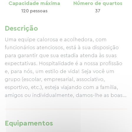
Capacidade máxima
Número de quartos
120 pessoas
37
Descrição
Uma equipe calorosa e acolhedora, com
funcionários atenciosos, está à sua disposição
para garantir que sua estadia atenda às suas
expectativas. Hospitalidade é a nossa profissão
e, para nós, um estilo de vida! Seja você um
grupo (escolar, empresarial, associativo,
esportivo, etc.), esteja viajando com a família,
amigos ou individualmente, damos-lhe as boas-
vindas durante todo o ano, com a convivência, a
conexão e a troca como princípios norteadores,
baseados numa abordagem comunitária e
Equipamentos
responsável. Nosso estabelecimento oferece 120