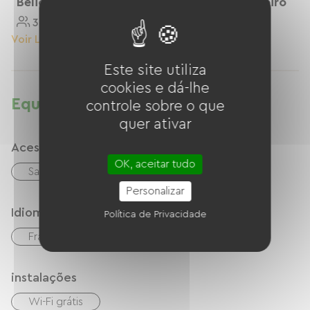
Beliches E Chuveiro.
Beliches E Chuveiro
3 Personnes
5 Personnes
Voir Le Logement
Voir Le Logement
Este site utiliza
cookies e dá-lhe
Equipamentos
controle sobre o que
quer ativar
Acessibilidade
OK, aceitar tudo
Sala PMR
Personalizar
Idiomas
Política de Privacidade
Francês
inglês
espanhol
instalações
Wi-Fi grátis